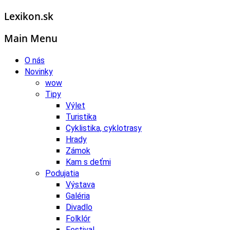
Lexikon.sk
Main Menu
O nás
Novinky
wow
Tipy
Výlet
Turistika
Cyklistika, cyklotrasy
Hrady
Zámok
Kam s deťmi
Podujatia
Výstava
Galéria
Divadlo
Folklór
Festival