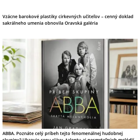
Vzácne barokové plastiky cirkevných učiteľov – cenný doklad
sakrálneho umenia obnovila Oravská galéria
ABBA. Poznáte celý príbeh tejto fenomenálnej hudobnej
skupiny? Ukazuje cenu slávy, talentu aj nesmrteľných melódií