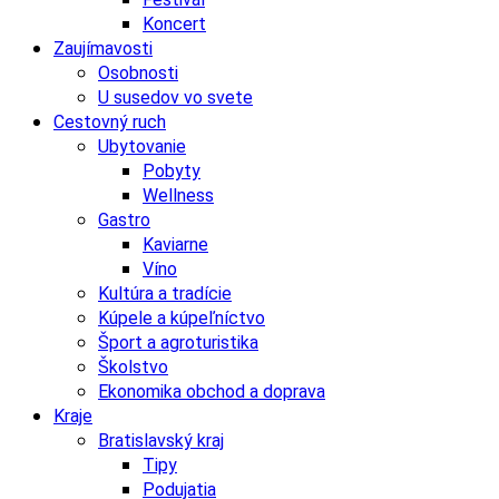
Koncert
Zaujímavosti
Osobnosti
U susedov vo svete
Cestovný ruch
Ubytovanie
Pobyty
Wellness
Gastro
Kaviarne
Víno
Kultúra a tradície
Kúpele a kúpeľníctvo
Šport a agroturistika
Školstvo
Ekonomika obchod a doprava
Kraje
Bratislavský kraj
Tipy
Podujatia