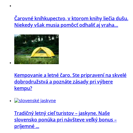
Čarovné kníhkupectvo, v ktorom knihy liečia dušu.
Niekedy však musia pomôcť odhaliť aj vraha…
Kempovanie a letné čaro. Ste pripravení na skvelé
dobrodružstvá a poznáte zásady pri výbere
kempu?
Tradičný letný cieľ turistov – jaskyne. Naše
slovensko ponúka pri návšteve veľký bonus –
príjemné ...