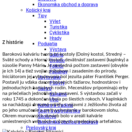
Ekonomika obchod a doprava
Košický kraj
Tipy
Výlet
Turistika
Cyklistika
Hrady
Z histórie
Podujatia
Výstava
Barokovú kalváriu tvoria tri kostoly (Dolný kostol, Stredný –
Galéria
Sväté schody a Horný kostol), devätnásť zastavení (kaplnky) a
Divadlo
súsošie Panny Márie. Je nevšedná počtom zastavení (obvykle
Folklór
je ich 14) a tiež svojim príbehom i zasadením do prírody.
Fašiangy
Iniciátorom jej vybudovania bol jezuita páter František Perger.
Ubytovanie
Postavil ju vďaka darom bohatých ťažiarov, hodnostárov i
Pobyty
jednoduchých baníckych rodín. Mecenášov pripomínajú erby
Gastro
na priečeliach jednotlivých zastavení. S výstavbou začali v
Kaviarne
roku 1745 a dokončená bola po šiestich rokoch. V kaplnkách
Víno
sa nachádzajú drevené reliéfy s výjavmi z Ježišovho života až
Kultúra a tradície
po jeho umučenie a zmŕtvychvstanie v barokovom slohu.
Šport a agroturistika
Okrem murovaných stavieb bolo v areáli kalvárie
Školstvo
umiestnených veľa sôch a rôznych umeleckých artefaktov.
Ekonomika obchod a doprava
Prešovský kraj