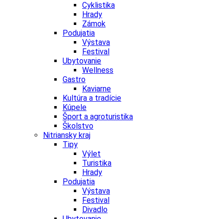
Cyklistika
Hrady
Zámok
Podujatia
Výstava
Festival
Ubytovanie
Wellness
Gastro
Kaviarne
Kultúra a tradície
Kúpele
Šport a agroturistika
Školstvo
Nitriansky kraj
Tipy
Výlet
Turistika
Hrady
Podujatia
Výstava
Festival
Divadlo
Ubytovanie