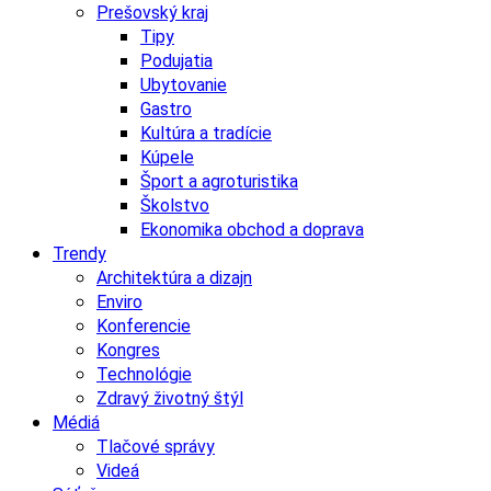
Prešovský kraj
Tipy
Podujatia
Ubytovanie
Gastro
Kultúra a tradície
Kúpele
Šport a agroturistika
Školstvo
Ekonomika obchod a doprava
Trendy
Architektúra a dizajn
Enviro
Konferencie
Kongres
Technológie
Zdravý životný štýl
Médiá
Tlačové správy
Videá