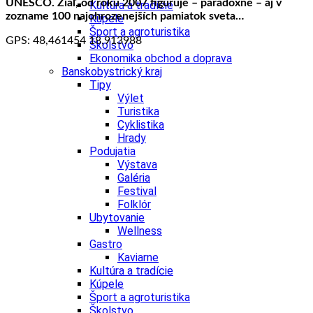
UNESCO.
Žiaľ, od roku 2007 figuruje – paradoxne – aj v
Kultúra a tradície
zozname 100 najohrozenejších pamiatok sveta…
Kúpele
Šport a agroturistika
GPS: 48,461454 18,913988
Školstvo
Ekonomika obchod a doprava
Banskobystrický kraj
Tipy
Výlet
Turistika
Cyklistika
Hrady
Podujatia
Výstava
Galéria
Festival
Folklór
Ubytovanie
Wellness
Gastro
Kaviarne
Kultúra a tradície
Kúpele
Šport a agroturistika
Školstvo