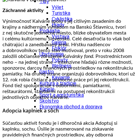
Tipy
Výlet
Záchranné aktivity
Turistika
Cyklistika
Výnimočnosť Kalvárie spolu s jej citlivým zasadením do
Hrady
krajiny a nádherným výhľadom na Banskú Štiavnicu, tvorí
Podujatia
z nej skutočne jedinečné miesto, blízke obyvateľom mesta
Výstava
i celému kultúrnemu Slovensku. Celé desaťročia to však bol
Galéria
chátrajúci a zanedbávaný areál. Hŕstku nadšencov
Folklór
a dobrovoľníkov tento stav motivoval, preto v roku 2008
Ubytovanie
založili občianske združenie
Kalvársky fond
. Prostredníctvom
Pobyty
neho – na jednej strane – intenzívne hľadajú rôzne možnosti,
Wellness
sponzorov, darcov finančných prostriedkov na rekonštrukciu
Gastro
pamiatky. Na druhej strane organizujú dobrovoľníkov, ktorí už
Kaviarne
12. rok robia čistiace a pomocné práce pri jej rekonštrukcii.
Kultúra a tradície
Fond tiež spolupracuje s odborníkmi, pamiatkarmi,
Kúpele
reštaurátormi, stavbármi na postupnej rekonštrukcii
Šport a agroturistika
jednotlivých objektov Kalvárie.
Školstvo
Ekonomika obchod a doprava
Adopcia kaplniek a sôch
Súčasťou aktivít fondu je i dlhoročná akcia Adoptuj si
kaplnku, sochu. Úsilie je nasmerované na získavanie
pravidelných finančných prostriedkov, aby odborná