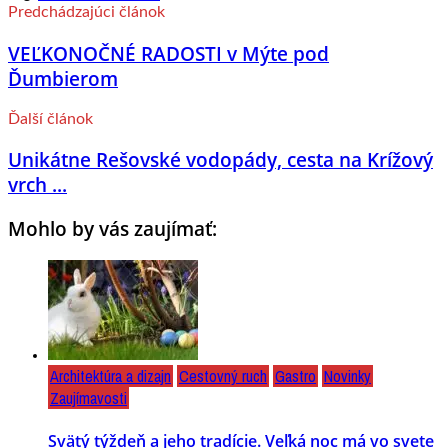
Predchádzajúci článok
VEĽKONOČNÉ RADOSTI v Mýte pod
Ďumbierom
Ďalší článok
Unikátne Rešovské vodopády, cesta na Krížový
vrch ...
Mohlo by vás zaujímať:
Architektúra a dizajn
Cestovný ruch
Gastro
Novinky
Zaujímavosti
Svätý týždeň a jeho tradície. Veľká noc má vo svete