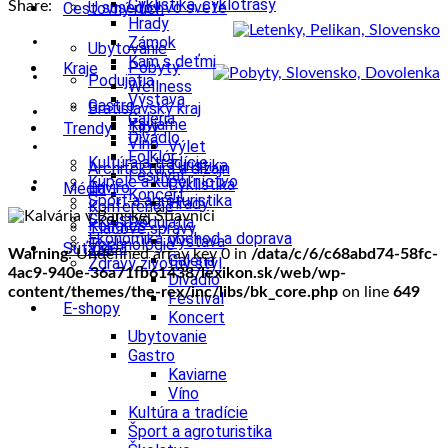
Cyklistika, cyklotrasy
Share:
U susedov vo svete
Cestovný ruch
Hrady
Zámok
Ubytovanie
Kam s deťmi
Pobyty
Kraje
Podujatia
Wellness
Výstava
Gastro
Bratislavský kraj
Galéria
Kaviarne
Tipy
Trendy
Divadlo
Víno
Výlet
Folklór
Kultúra a tradície
Turistika
Architektúra a dizajn
Festival
Kúpele a kúpeľníctvo
Cyklistika
Enviro
Médiá
Koncert
Šport a agroturistika
Hrady
Konferencie
Školstvo
Podujatia
Kongres
Tlačové správy
Ekonomika obchod a doprava
Výstava
Technológie
Videá
Súťaže
Warning
: Undefined array key 0 in
/data/c/6/c68abd74-58fc-
Galéria
Zdravý životný štýl
4ac9-940e-36a71fb61438/lexikon.sk/web/wp-
Divadlo
content/themes/the-rex/inc/libs/bk_core.php
on line
649
Festival
E-shopy
Koncert
Ubytovanie
Gastro
Kaviarne
Víno
Kultúra a tradície
Šport a agroturistika