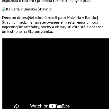
expozíciu o histórii i priebehu rekonštrukčných prác.
Dnes po doterajšej rekonštrukcii patrí Kalvária v Banskej
Štiavnici medzi najnavštevovanejšie miesta regiónu, hoci
najcennejšie artefakty, sochy a obrazy sú ešte stále dočasne
umiestnené na Starom zámku.