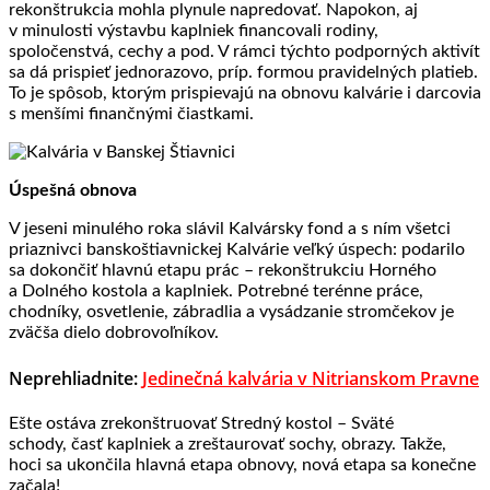
rekonštrukcia mohla plynule napredovať. Napokon, aj
v minulosti výstavbu kaplniek financovali rodiny,
spoločenstvá, cechy a pod. V rámci týchto podporných aktivít
sa dá prispieť jednorazovo, príp. formou pravidelných platieb.
To je spôsob, ktorým prispievajú na obnovu kalvárie i darcovia
s menšími finančnými čiastkami.
Úspešná obnova
V jeseni minulého roka slávil
Kalvársky fond
a s ním všetci
priaznivci banskoštiavnickej Kalvárie veľký úspech: podarilo
sa dokončiť hlavnú etapu prác – rekonštrukciu Horného
a Dolného kostola a kaplniek. Potrebné terénne práce,
chodníky, osvetlenie, zábradlia a vysádzanie stromčekov je
zväčša dielo dobrovoľníkov.
Neprehliadnite:
Jedinečná kalvária v Nitrianskom Pravne
Ešte ostáva zrekonštruovať Stredný kostol – Sväté
schody, časť kaplniek a zreštaurovať sochy, obrazy. Takže,
hoci sa ukončila hlavná etapa obnovy, nová etapa sa konečne
začala!