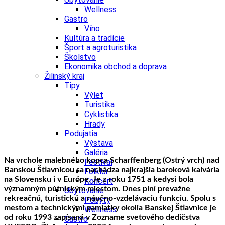
Wellness
Gastro
Víno
Kultúra a tradície
Šport a agroturistika
Školstvo
Ekonomika obchod a doprava
Žilinský kraj
Tipy
Výlet
Turistika
Cyklistika
Hrady
Podujatia
Výstava
Galéria
Na vrchole malebného kopca Scharffenberg (Ostrý vrch) nad
Festival
Banskou Štiavnicou sa nachádza najkrajšia baroková kalvária
Folklór
na Slovensku i v Európe. Je z roku 1751 a kedysi bola
Koncert
významným pútnickým miestom. Dnes plní prevažne
Ubytovanie
rekreačnú, turistickú a náučno-vzdelávaciu funkciu.
Spolu s
Pobyty
mestom a technickými pamiatky okolia Banskej Štiavnice je
Wellness
od roku 1993 zapísaná v Zozname svetového dedičstva
Gastro