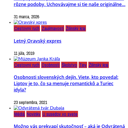
rôzne podoby. Uchovávajme si tie naše originálne…
31 marca, 2026
Cestovný ruch
Zaujímavosti
Žilinský kraj
Letný Oravský expres
11 júla, 2019
Cestovný ruch
Osobnosti
Školstvo
Tipy
Žilinský kraj
Osobnosti slovenských dejín. Viete, kto povedal:
Liptov je to, čo sa menuje romantickô a Turiec
idyla?
23 septembra, 2021
Médiá
Novinky
U susedov vo svete
Možno vás prekvapí skutočnosť – aká je Odvrátená