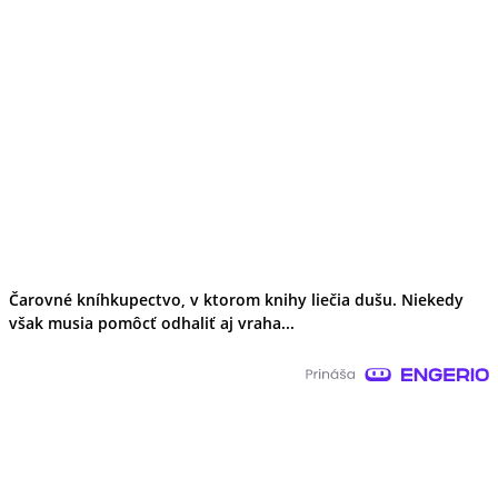
Čarovné kníhkupectvo, v ktorom knihy liečia dušu. Niekedy
však musia pomôcť odhaliť aj vraha...