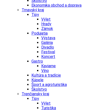
Školstvo
Ekonomika obchod a doprava
Trnavský kraj
Tipy
Výlet
Hrady
Zámok
Podujatia
Výstava
Galéria
Divadlo
Festival
Koncert
Gastro
Kaviarne
Víno
Kultúra a tradície
Kúpele
Šport a agroturistika
Školstvo
Trenčiansky kraj
Tipy
Výlet
Turistika