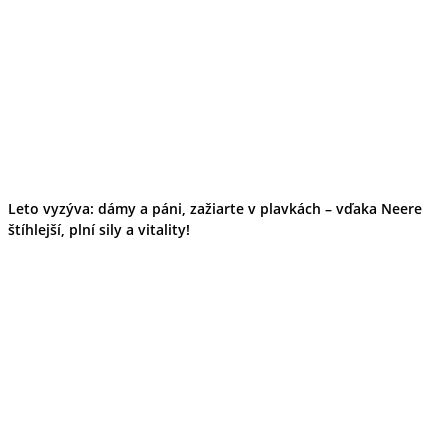
Leto vyzýva: dámy a páni, zažiarte v plavkách – vďaka Neere
štíhlejší, plní sily a vitality!