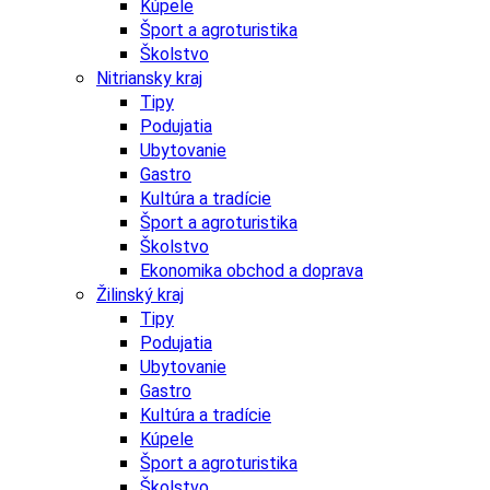
Kúpele
Šport a agroturistika
Školstvo
Nitriansky kraj
Tipy
Podujatia
Ubytovanie
Gastro
Kultúra a tradície
Šport a agroturistika
Školstvo
Ekonomika obchod a doprava
Žilinský kraj
Tipy
Podujatia
Ubytovanie
Gastro
Kultúra a tradície
Kúpele
Šport a agroturistika
Školstvo