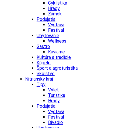
Cyklistika
Hrady
Zámok
Podujatia
Výstava
Festival
Ubytovanie
Wellness
Gastro
Kaviarne
Kultúra a tradície
Kúpele
Šport a agroturistika
Školstvo
Nitriansky kraj
Tipy
Výlet
Turistika
Hrady
Podujatia
Výstava
Festival
Divadlo
Ubytovanie