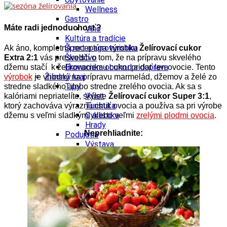
Wellness
Gastro
Máte radi jednoduchosť?
Víno
Kultúra a tradície
Šport a agroturistika
Ak áno, kompletná receptúra výrobku
Želírovací cukor
Školstvo
Extra 2:1
vás presvedčí o tom, že na prípravu skvelého
Ekonomika obchod a doprava
džemu stačí k želírovaciemu cukru pridať len ovocie. Tento
Žilinský kraj
výrobok
je vhodný na prípravu marmelád, džemov a želé zo
Tipy
stredne sladkého alebo stredne zrelého ovocia. Ak sa s
Výlet
kalóriami nepriatelíte, skúste
Želírovací cukor Super 3:1
,
Turistika
ktorý zachováva výraznú chuť ovocia a používa sa pri výrobe
Cyklistika
džemu s veľmi sladkými alebo veľmi
zrelými plodmi ovocia
.
Hrady
Neprehliadnite:
Podujatia
Výstava
Galéria
Festival
Folklór
Koncert
Ubytovanie
Pobyty
Wellness
Gastro