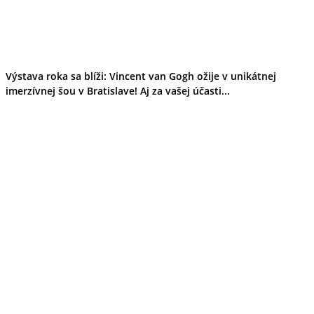
Výstava roka sa blíži: Vincent van Gogh ožije v unikátnej
imerzívnej šou v Bratislave! Aj za vašej účasti...