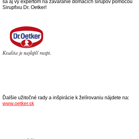
sa aj vy expertom na záváranie domácich sirupov pomocou
Sirupfixu Dr. Oetker!
Ďalšie užitočné rady a inšpirácie k želírovaniu nájdete na:
www.oetker.sk