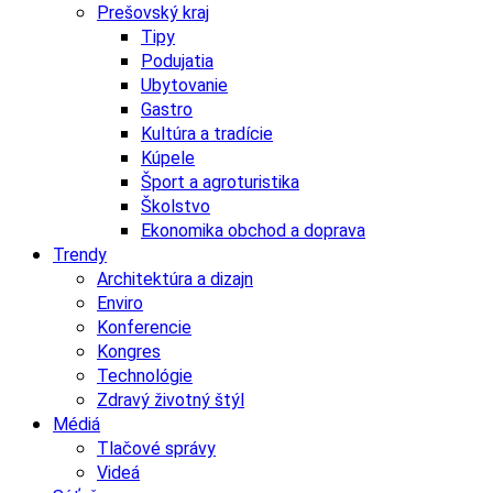
Prešovský kraj
Tipy
Podujatia
Ubytovanie
Gastro
Kultúra a tradície
Kúpele
Šport a agroturistika
Školstvo
Ekonomika obchod a doprava
Trendy
Architektúra a dizajn
Enviro
Konferencie
Kongres
Technológie
Zdravý životný štýl
Médiá
Tlačové správy
Videá