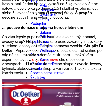
Tipy
kvasinkami. Jedno balenie vystačí na 5 kg ovocia vrátane
Výlet
nálevu alebo 3,5 kg zeleniny a 1,5 l sladkokyslého nálevu
Turistika
alebo 5 l ovocného sirupu či ovocnej šťavy.
Á propós
Cyklistika
ovocné šťavy!
Tu je výborný recept na…
Hrady
Podujatia
… poctivé domáce sirupy na horúce letné dni
Výstava
Galéria
Folklór
Čo vám lepšie pripomenie chuť leta ako chutný, domáci,
Ubytovanie
ovocný sirup? No predsa vlastnoručne zavarený sirup, ktorý
Pobyty
si jednoducho vyrobíte sami s pomocou výrobku
Sirupfix Dr.
Wellness
Oetker.
Prípravok ocení každý, kto počas leta rád siahne po
Gastro
originálnej limonáde s domácim sirupom. Umožní vám
Kaviarne
experimentovať a
objavovať nové
chute bez obáv
Kultúra a tradície
z neúspechu. Či už radi siahnete po sirupe z ovocia, kvetov,
Kúpele
byliniek, alebo zázvoru, Sirupfix vám zaručí hladkú a tekutú
Šport a agroturistika
konzistenciu.
Školstvo
Ekonomika obchod a doprava