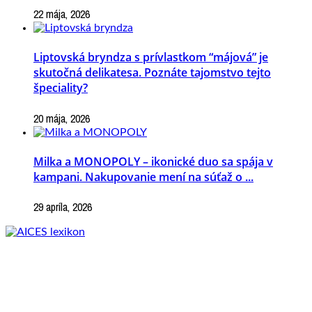
22 mája, 2026
Liptovská bryndza s prívlastkom “májová” je
skutočná delikatesa. Poznáte tajomstvo tejto
špeciality?
20 mája, 2026
Milka a MONOPOLY – ikonické duo sa spája v
kampani. Nakupovanie mení na súťaž o ...
29 apríla, 2026