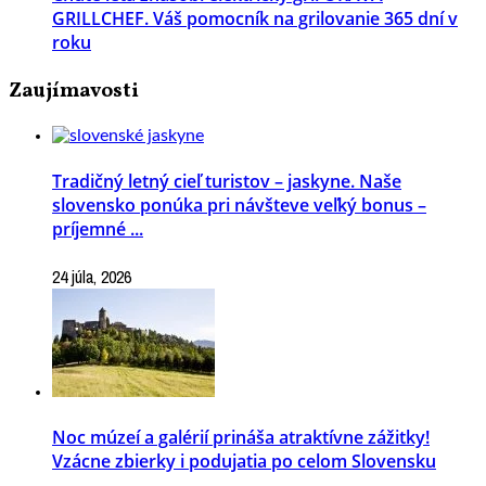
GRILLCHEF. Váš pomocník na grilovanie 365 dní v
roku
Zaujímavosti
Tradičný letný cieľ turistov – jaskyne. Naše
slovensko ponúka pri návšteve veľký bonus –
príjemné ...
24 júla, 2026
Noc múzeí a galérií prináša atraktívne zážitky!
Vzácne zbierky i podujatia po celom Slovensku