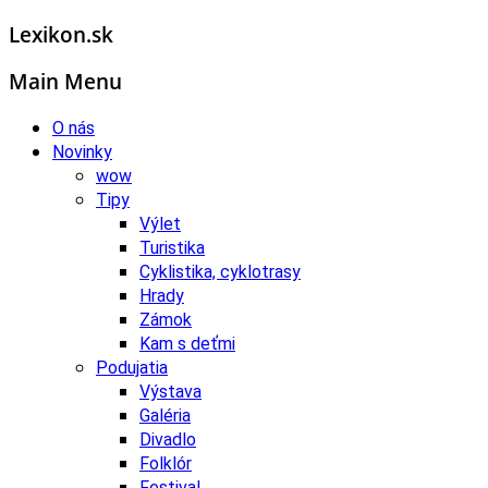
Lexikon.sk
Main Menu
O nás
Novinky
wow
Tipy
Výlet
Turistika
Cyklistika, cyklotrasy
Hrady
Zámok
Kam s deťmi
Podujatia
Výstava
Galéria
Divadlo
Folklór
Festival