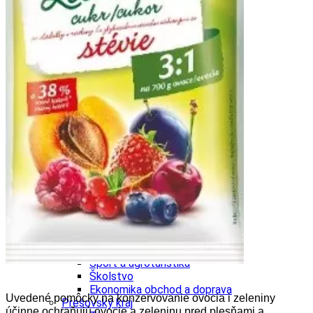
Ekonomika obchod a doprava
Košický kraj
Tipy
Výlet
Turistika
Cyklistika
Hrady
Podujatia
Výstava
Galéria
Divadlo
Folklór
Fašiangy
Ubytovanie
Pobyty
Gastro
Kaviarne
Víno
Kultúra a tradície
Šport a agroturistika
Školstvo
Ekonomika obchod a doprava
Uvedené pomôcky na konzervovanie ovocia i zeleniny
Prešovský kraj
účinne ochraňujú ovocie a zeleninu pred plesňami a