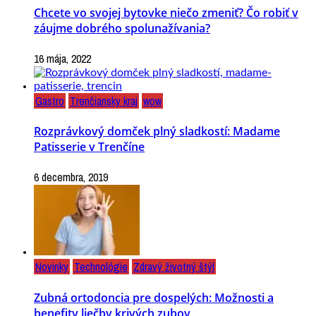
Chcete vo svojej bytovke niečo zmeniť? Čo robiť v
záujme dobrého spolunažívania?
16 mája, 2022
Gastro
Trenčiansky kraj
wow
Rozprávkový domček plný sladkostí: Madame
Patisserie v Trenčíne
6 decembra, 2019
Novinky
Technológie
Zdravý životný štýl
Zubná ortodoncia pre dospelých: Možnosti a
benefity liečby krivých zubov