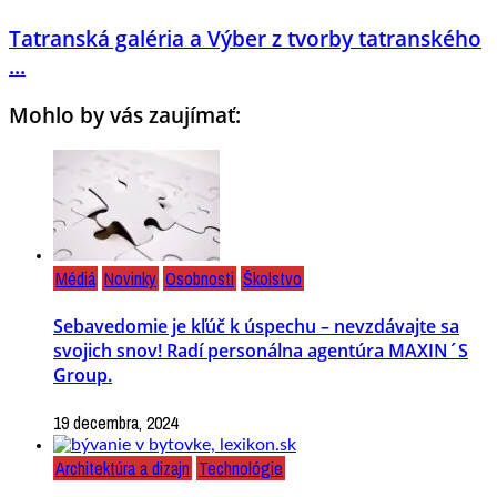
Tatranská galéria a Výber z tvorby tatranského
...
Mohlo by vás zaujímať:
Médiá
Novinky
Osobnosti
Školstvo
Sebavedomie je kľúč k úspechu – nevzdávajte sa
svojich snov! Radí personálna agentúra MAXIN´S
Group.
19 decembra, 2024
Architektúra a dizajn
Technológie