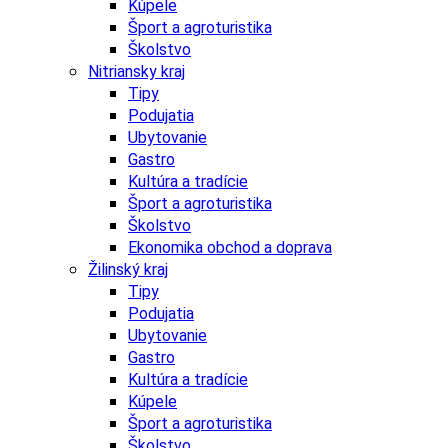
Kúpele
Šport a agroturistika
Školstvo
Nitriansky kraj
Tipy
Podujatia
Ubytovanie
Gastro
Kultúra a tradície
Šport a agroturistika
Školstvo
Ekonomika obchod a doprava
Žilinský kraj
Tipy
Podujatia
Ubytovanie
Gastro
Kultúra a tradície
Kúpele
Šport a agroturistika
Školstvo