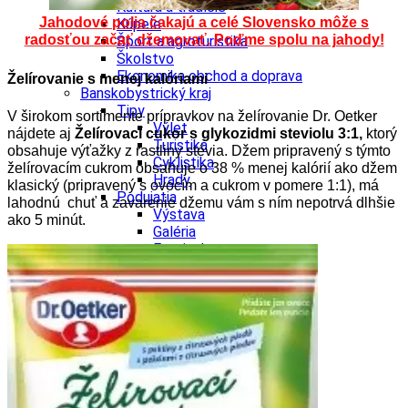
Kultúra a tradície
Jahodové polia čakajú a celé Slovensko môže s
Kúpele
radosťou začať džemovať. Poďme spolu na jahody!
Šport a agroturistika
Školstvo
Ekonomika obchod a doprava
Želírovanie s menej kalóriami
Banskobystrický kraj
Tipy
V širokom sortimente prípravkov na želírovanie Dr. Oetker
Výlet
nájdete aj
Želírovací cukor s glykozidmi steviolu 3:1,
ktorý
Turistika
obsahuje výťažky z rastliny stévia. Džem pripravený s týmto
Cyklistika
želírovacím cukrom obsahuje o 38 % menej kalórií ako džem
Hrady
klasický (pripravený s ovocím a cukrom v pomere 1:1), má
Podujatia
lahodnú chuť a zavarenie džemu vám s ním nepotrvá dlhšie
Výstava
ako 5 minút.
Galéria
Festival
Folklór
Ubytovanie
Wellness
Gastro
Kaviarne
Kultúra a tradície
Kúpele
Šport a agroturistika
Školstvo