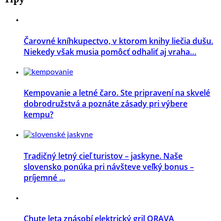
Čarovné kníhkupectvo, v ktorom knihy liečia dušu.
Niekedy však musia pomôcť odhaliť aj vraha…
Kempovanie a letné čaro. Ste pripravení na skvelé
dobrodružstvá a poznáte zásady pri výbere
kempu?
Tradičný letný cieľ turistov – jaskyne. Naše
slovensko ponúka pri návšteve veľký bonus –
príjemné ...
Chute leta znásobí elektrický gril ORAVA