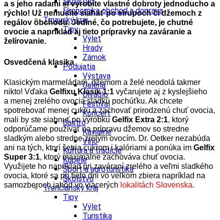
Školstvo
a s jeho radami si vyrobíte vlastné dobroty jednoducho a
Ekonomika obchod a doprava
rýchlo! Už nemusíte siahať po sirupoch či džemoch z
Trnavský kraj
regálov obchodu. Jediné, čo potrebujete, je chutné
Tipy
ovocie a napríklad aj tieto prípravky na zaváranie a
Výlet
želírovanie.
Hrady
Zámok
Osvedčená klasika
Podujatia
Výstava
Klasickým marmeládam, džemom a želé neodolá takmer
Galéria
nikto! Vďaka
Gelfixu Klasik 1:1
vyčarujete aj z kyslejšieho
Divadlo
a menej zrelého ovocia sladkú pochúťku. Ak chcete
Festival
spotrebovať menej cukru a zachovať prirodzenú chuť ovocia,
Koncert
mali by ste siahnuť po výrobku
Gelfix Extra 2:1
, ktorý
Gastro
odporúčame používať na prípravu džemov so stredne
Kaviarne
sladkým alebo stredne zrelým ovocím. Dr. Oetker nezabúda
Víno
ani na tých, ktorí šetria cukrom i kalóriami a ponúka im
Gelfix
Kultúra a tradície
Super 3:1
, ktorý maximálne zachováva chuť ovocia.
Kúpele
Využijete ho napríklad pri zaváraní zrelého a veľmi sladkého
Šport a agroturistika
ovocia, ktoré sa po tieto dni vo veľkom zbiera napríklad na
Školstvo
samozberoch jahôd vo viacerých
lokalitách Slovenska
.
Trenčiansky kraj
Tipy
Výlet
Turistika