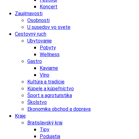
Koncert
Zaujímavosti
Osobnosti
U susedov vo svete
Cestovný ruch
Ubytovanie
Pobyty
Wellness
Gastro
Kaviarne
Víno
Kultúra a tradície
Kúpele a kúpeľníctvo
Šport a agroturistika
Školstvo
Ekonomika obchod a doprava
Kraje
Bratislavský kraj
Tipy
Podujatia