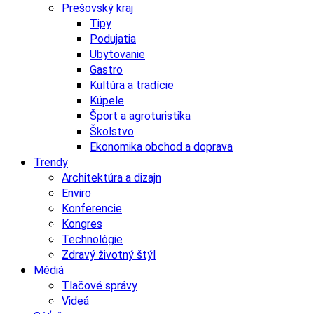
Prešovský kraj
Tipy
Podujatia
Ubytovanie
Gastro
Kultúra a tradície
Kúpele
Šport a agroturistika
Školstvo
Ekonomika obchod a doprava
Trendy
Architektúra a dizajn
Enviro
Konferencie
Kongres
Technológie
Zdravý životný štýl
Médiá
Tlačové správy
Videá