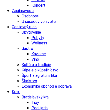
Koncert
Zaujímavosti
Osobnosti
U susedov vo svete
Cestovný ruch
Ubytovanie
Pobyty
Wellness
Gastro
Kaviarne
Víno
Kultúra a tradície
Kúpele a kúpeľníctvo
Šport a agroturistika
Školstvo
Ekonomika obchod a doprava
Kraje
Bratislavský kraj
Tipy
Podujatia