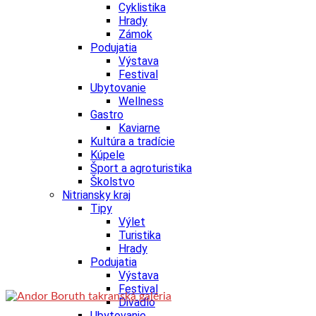
Cyklistika
Hrady
Zámok
Podujatia
Výstava
Festival
Ubytovanie
Wellness
Gastro
Kaviarne
Kultúra a tradície
Kúpele
Šport a agroturistika
Školstvo
Nitriansky kraj
Tipy
Výlet
Turistika
Hrady
Podujatia
Výstava
Festival
Divadlo
Ubytovanie