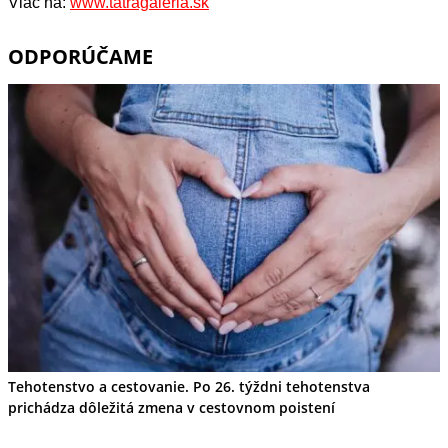
Viac na:
www.tatragaleria.sk
ODPORÚČAME
Tehotenstvo a cestovanie. Po 26. týždni tehotenstva
prichádza dôležitá zmena v cestovnom poistení