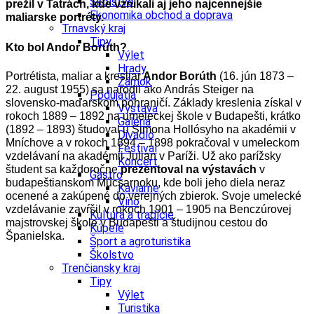
Školstvo
prežil v Tatrách, kde vznikali aj jeho najcennejšie
Ekonomika obchod a doprava
maliarske portréty.
Trnavský kraj
Tipy
Kto bol Andor Borúth?
Výlet
Hrady
Portrétista, maliar a kresliar
Andor Borúth
(16. jún 1873 –
Zámok
22. august 1955) sa narodil ako András Steiger na
Podujatia
slovensko-maďarskom pohraničí. Základy kreslenia získal v
Výstava
rokoch 1889 – 1892 na umeleckej škole v Budapešti, krátko
Galéria
(1892 – 1893) študoval u Simona Hollósyho na akadémii v
Divadlo
Mníchove a v rokoch 1894 – 1898 pokračoval v umeleckom
Festival
vzdelávaní na akadémii Julian v Paríži. Už ako parížsky
Koncert
študent sa každoročne
prezentoval na výstavách
v
Gastro
budapeštianskom Műcsarnoku, kde boli jeho diela neraz
Kaviarne
ocenené a zakúpené do verejných zbierok. Svoje umelecké
Víno
vzdelávanie zavŕšil v rokoch 1901 – 1905 na Benczúrovej
Kultúra a tradície
majstrovskej škole v Budapešti a študijnou cestou do
Kúpele
Španielska.
Šport a agroturistika
Školstvo
Trenčiansky kraj
Tipy
Výlet
Turistika