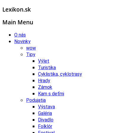
Lexikon.sk
Main Menu
O nás
Novinky
wow
Tipy
Výlet
Turistika
Cyklistika, cyklotrasy
Hrady
Zámok
Kam s deťmi
Podujatia
Výstava
Galéria
Divadlo
Folklór
Festival