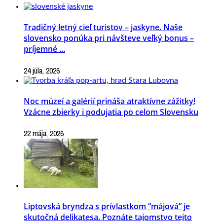
Tradičný letný cieľ turistov – jaskyne. Naše
slovensko ponúka pri návšteve veľký bonus –
príjemné ...
24 júla, 2026
Noc múzeí a galérií prináša atraktívne zážitky!
Vzácne zbierky i podujatia po celom Slovensku
22 mája, 2026
Liptovská bryndza s prívlastkom “májová” je
skutočná delikatesa. Poznáte tajomstvo tejto