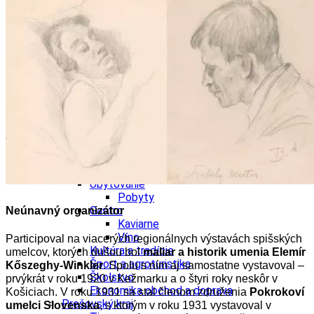
Ekonomika obchod a doprava
Košický kraj
Tipy
Výlet
Turistika
Cyklistika
Hrady
Podujatia
Výstava
Galéria
Divadlo
Folklór
Fašiangy
Ubytovanie
Pobyty
Gastro
Neúnavný organizátor
Kaviarne
Víno
Participoval na viacerých regionálnych výstavách spišských
Kultúra a tradície
umelcov, ktorých dušou bol
maliar a historik umenia Elemír
Šport a agroturistika
Kőszeghy-Winkler
. Spolu s ním aj samostatne vystavoval –
Školstvo
prvýkrát v roku 1920 v Kežmarku a o štyri roky neskôr v
Ekonomika obchod a doprava
Košiciach. V roku 1931 sa stal členom združenia
Pokrokoví
Prešovský kraj
umelci Slovenska
, s ktorým v roku 1931 vystavoval v