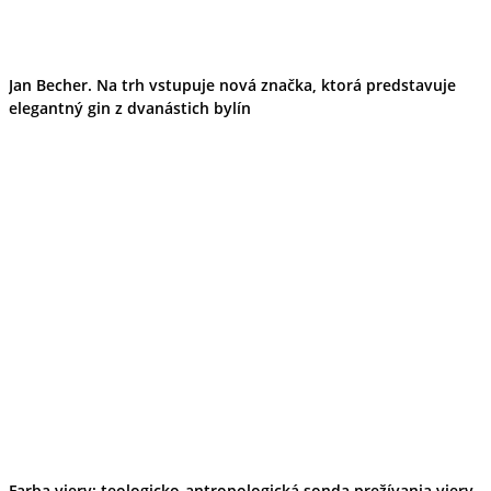
Jan Becher. Na trh vstupuje nová značka, ktorá predstavuje
elegantný gin z dvanástich bylín
Farba viery: teologicko-antropologická sonda prežívania viery