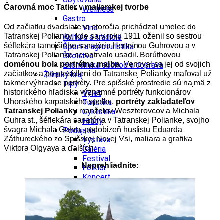
Čarovná moc Tatier v maliarskej tvorbe
Wellness
Gastro
Od začiatku dvadsiateho storočia prichádzal umelec do
Víno
Tatranskej Polianky, kde sa v roku 1911 oženil so sestrou
Kultúra a tradície
šéflekára tamojšieho sanatória Hermínou Guhrovou a v
Šport a agroturistika
Tatranskej Polianke sa natrvalo usadil.
Borúthovou
Školstvo
doménou bola portrétna maľba
. Venoval sa jej od svojich
Ekonomika obchod a doprava
začiatkov a po presídlení do Tatranskej Polianky maľoval už
Žilinský kraj
takmer výhradne portréty. Pre spišské prostredie sú najmä z
Tipy
historického hľadiska významné portréty funkcionárov
Výlet
Uhorského karpatského spolku,
portréty zakladateľov
Turistika
Tatranskej Polianky
manželov Weszterovcov a Michala
Cyklistika
Guhra st., šéflekára sanatória v Tatranskej Polianke, svojho
Hrady
švagra Michala Guhra, podobizeň huslistu Eduarda
Podujatia
Záthureckého zo Spišskej Novej Vsi, maliara a grafika
Výstava
Viktora Olgyaya a ďalších.
Galéria
Festival
Neprehliadnite:
Folklór
Koncert
Ubytovanie
Pobyty
Wellness
Gastro