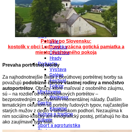
Kultúra a tradície
Kúpele
Šport a agroturistika
Školstvo
Ekonomika obchod a doprava
Banskobystrický kraj
Tipy
Potulky po Slovensku:
Výlet
kostolík v obci Ludrová – vzácna gotická pamiatka a
Turistika
miesto duchovného pokoja
Cyklistika
Hrady
Podujatia
Prevaha portrétnej tvorby
Výstava
Galéria
Za najhodnotnejšie diela z Borúthovej portrétnej tvorby sa
Festival
považujú
podobizne členov vlastnej rodiny a množstvo
Folklór
autoportrétov
. Obrazy, ktoré maľoval z osobného záujmu,
Ubytovanie
sú – na rozdiel od objednávkových portrétov –
Wellness
bezprostredným zachytením momentálnej nálady. Ďalším
Gastro
tematickým okruhom sú portréty ľudových typov, najčastejšie
Kaviarne
starých mužov z dedín v tatranskom podhorí. Nezaujíma k
Kultúra a tradície
nim sociálno-kritický ani etnografický postoj, priťahujú ho iba
Kúpele
ako zaujímavé typy tvárí.
Šport a agroturistika
Školstvo