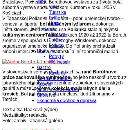
Tipy
Bratislave. Poslednou Borúthovou výstavou za života bola
Výlet
súborná výstava spolu s Maxom Kurthom v roku 1955 v
Turistika
Košiciach.
Cyklistika
V Tatranskej Polianke sa Borúth – popri umeleckej tvorbe –
Hrady
venoval aj športu;
bol nadšeným lyžiarom
a dokonca
Podujatia
inštruktorom. Jeho zásluhou sa
Polianka
stala aj akýmsi
Výstava
kultúrnym centrom Tatier
; v rokoch 1920 až 1922 tu Borúth,
Galéria
zrejme v spolupráci s E. Kőszeghy-Winklerom, dokonca
Folklór
organizoval umelecké výstavy. Do Polianky prichádzali
Ubytovanie
mnohí umelci zo Spiša, maďarskí a iní zahraniční maliari.
Pobyty
Wellness
Gastro
V slovenských verejných zbierkach sa
rané Borúthove
Kaviarne
práce zachovali iba výnimočne
, no jeho neskoršiu tvorbu z
Kultúra a tradície
tatranského obdobia reprezentuje v zbierkach slovenských
Kúpele
galérií a múzeí početná
kolekcia maliarskych diel a
Šport a agroturistika
kresieb
. Bol jedným z mála umelcov, ktorí žili priamo v
Školstvo
Tatrách.
Ekonomika obchod a doprava
Text: Jitka Haaková (výber)
Medzititulky: redakcia
Foto: archív Tatranská galéria