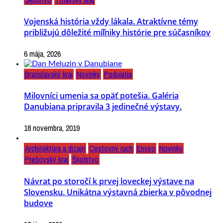
Vojenská história vždy lákala. Atraktívne témy
približujú dôležité míľniky histórie pre súčasníkov
6 mája, 2026
Bratislavský kraj
Novinky
Podujatia
Milovníci umenia sa opäť potešia. Galéria
Danubiana pripravila 3 jedinečné výstavy.
18 novembra, 2019
Architektúra a dizajn
Cestovný ruch
Enviro
Novinky
Prešovský kraj
Školstvo
Návrat po storočí k prvej loveckej výstave na
Slovensku. Unikátna výstavná zbierka v pôvodnej
budove