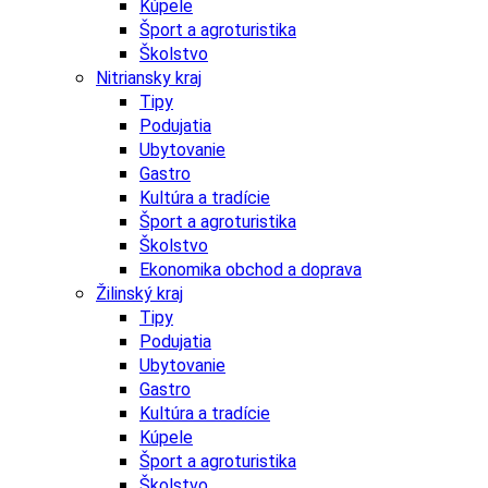
Kúpele
Šport a agroturistika
Školstvo
Nitriansky kraj
Tipy
Podujatia
Ubytovanie
Gastro
Kultúra a tradície
Šport a agroturistika
Školstvo
Ekonomika obchod a doprava
Žilinský kraj
Tipy
Podujatia
Ubytovanie
Gastro
Kultúra a tradície
Kúpele
Šport a agroturistika
Školstvo