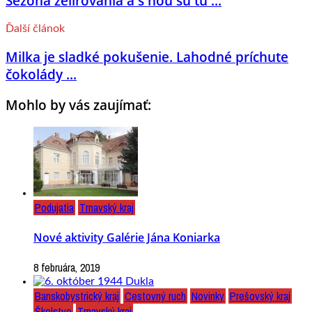
Sezóna želírovania a s ňou sú tu ...
Ďalší článok
Milka je sladké pokušenie. Lahodné príchute
čokolády ...
Mohlo by vás zaujímať:
Podujatia
Trnavský kraj
Nové aktivity Galérie Jána Koniarka
8 februára, 2019
Banskobystrický kraj
Cestovný ruch
Novinky
Prešovský kraj
Školstvo
Trnavský kraj