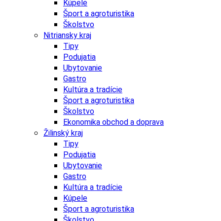
Kúpele
Šport a agroturistika
Školstvo
Nitriansky kraj
Tipy
Podujatia
Ubytovanie
Gastro
Kultúra a tradície
Šport a agroturistika
Školstvo
Ekonomika obchod a doprava
Žilinský kraj
Tipy
Podujatia
Ubytovanie
Gastro
Kultúra a tradície
Kúpele
Šport a agroturistika
Školstvo