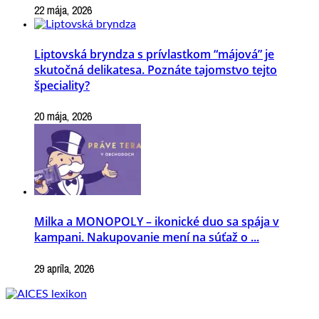
22 mája, 2026
Liptovská bryndza s prívlastkom “májová” je
skutočná delikatesa. Poznáte tajomstvo tejto
špeciality?
20 mája, 2026
Milka a MONOPOLY – ikonické duo sa spája v
kampani. Nakupovanie mení na súťaž o ...
29 apríla, 2026