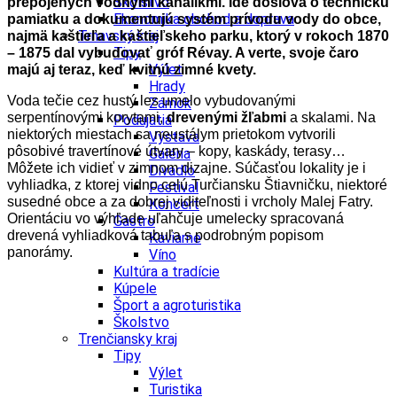
Školstvo
prepojených vodnými kanálikmi. Ide doslova o technickú
Ekonomika obchod a doprava
pamiatku a dokumentujú systém prívodu vody do obce,
Trnavský kraj
najmä kaštieľa a kaštieľskeho parku, ktorý v rokoch 1870
Tipy
– 1875 dal vybudovať gróf Révay. A verte, svoje čaro
Výlet
majú aj teraz, keď kvitnú zimné kvety.
Hrady
Voda tečie cez hustý les umelo vybudovanými
Zámok
serpentínovými korytami,
drevenými žľabmi
a skalami. Na
Podujatia
niektorých miestach sa neustálym prietokom vytvorili
Výstava
pôsobivé travertínové útvary – kopy, kaskády, terasy…
Galéria
Môžete ich vidieť v zimnom dizajne. Súčasťou lokality je i
Divadlo
vyhliadka, z ktorej vidno celú Turčiansku Štiavničku, niektoré
Festival
susedné obce a za dobrej viditeľnosti i vrcholy Malej Fatry.
Koncert
Orientáciu vo výhľade uľahčuje umelecky spracovaná
Gastro
drevená vyhliadková tabuľa s podrobným popisom
Kaviarne
panorámy.
Víno
Kultúra a tradície
Kúpele
Šport a agroturistika
Školstvo
Trenčiansky kraj
Tipy
Výlet
Turistika