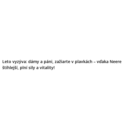
Leto vyzýva: dámy a páni, zažiarte v plavkách – vďaka Neere
štíhlejší, plní sily a vitality!