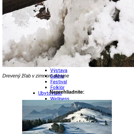
Kultúra a tradície
Kúpele
Šport a agroturistika
Školstvo
Ekonomika obchod a doprava
Banskobystrický kraj
Tipy
Výlet
Turistika
Cyklistika
Hrady
Podujatia
Výstava
Drevený žľab v zimnom dizajne
Galéria
Festival
Folklór
Neprehliadnite:
Ubytovanie
Wellness
Gastro
Kaviarne
Kultúra a tradície
Kúpele
Šport a agroturistika
Školstvo