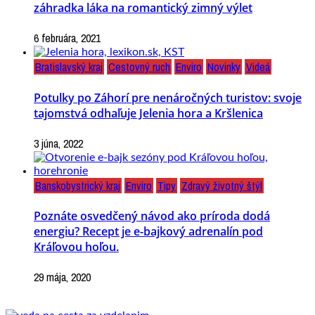
záhradka láka na romantický zimný výlet
6 februára, 2021
Bratislavský kraj
Cestovný ruch
Enviro
Novinky
Videá
Potulky po Záhorí pre nenáročných turistov: svoje
tajomstvá odhaľuje Jelenia hora a Kršlenica
3 júna, 2022
Banskobystrický kraj
Enviro
Tipy
Zdravý životný štýl
Poznáte osvedčený návod ako príroda dodá
energiu? Recept je e-bajkový adrenalín pod
Kráľovou hoľou.
29 mája, 2020