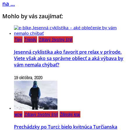
na ...
Mohlo by vás zaujímať:
Tipy
Trendy
Zdravý životný štýl
Jesenná cyklistika ako favorit pre relax v prírode.
Viete však ako sa správne obliecť a aká výbava by
vám nemala chýbať?
19 októbra, 2020
wow
Zdravý životný štýl
Žilinský kraj
Prechádzky po Turci: bielo kvitnúca Turčianska