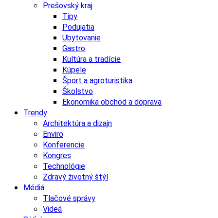
Prešovský kraj
Tipy
Podujatia
Ubytovanie
Gastro
Kultúra a tradície
Kúpele
Šport a agroturistika
Školstvo
Ekonomika obchod a doprava
Trendy
Architektúra a dizajn
Enviro
Konferencie
Kongres
Technológie
Zdravý životný štýl
Médiá
Tlačové správy
Videá