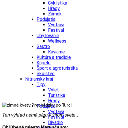
Cyklistika
Hrady
Zámok
Podujatia
Výstava
Festival
Ubytovanie
Wellness
Gastro
Kaviarne
Kultúra a tradície
Kúpele
Šport a agroturistika
Školstvo
Nitriansky kraj
Tipy
Výlet
Turistika
Hrady
Podujatia
Výstava
Ten výhľad nemá páru v šírom svete…
Festival
Divadlo
Obľúbené miesto Martinčanov
Ubytovanie