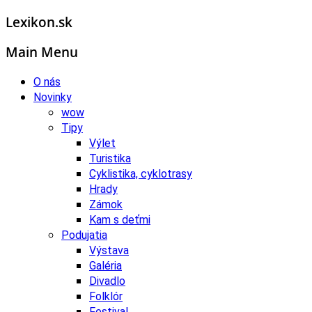
Lexikon.sk
Main Menu
O nás
Novinky
wow
Tipy
Výlet
Turistika
Cyklistika, cyklotrasy
Hrady
Zámok
Kam s deťmi
Podujatia
Výstava
Galéria
Divadlo
Folklór
Festival