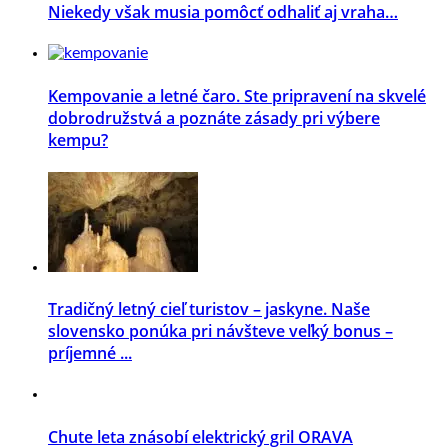
Niekedy však musia pomôcť odhaliť aj vraha…
Kempovanie a letné čaro. Ste pripravení na skvelé
dobrodružstvá a poznáte zásady pri výbere
kempu?
Tradičný letný cieľ turistov – jaskyne. Naše
slovensko ponúka pri návšteve veľký bonus –
príjemné ...
Chute leta znásobí elektrický gril ORAVA