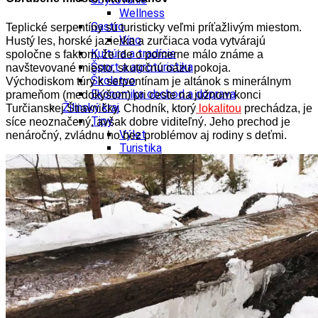
Wellness
Gastro
Teplické serpentíny sú turisticky veľmi príťažlivým miestom.
Víno
Hustý les, horské jazierka a zurčiaca voda vytvárajú
Kultúra a tradície
spoločne s faktom, že ide o pomerne málo známe a
Šport a agroturistika
navštevované miesto, skutočnú oázu pokoja.
Školstvo
Východiskom túry k serpentínam je altánok s minerálnym
Ekonomika obchod a doprava
prameňom (medokýšom) pri ceste na južnom konci
Žilinský kraj
Turčianskej Štiavničky. Chodník, ktorý
lokalitou
prechádza, je
Tipy
síce neoznačený, avšak dobre viditeľný. Jeho prechod je
Výlet
nenáročný, zvládnu ho bez problémov aj rodiny s deťmi.
Turistika
Cyklistika
Hrady
Podujatia
Výstava
Galéria
Festival
Folklór
Koncert
Ubytovanie
Pobyty
Wellness
Gastro