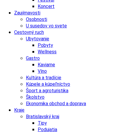
Koncert
Zaujímavosti
Osobnosti
U susedov vo svete
Cestovný ruch
Ubytovanie
Pobyty
Wellness
Gastro
Kaviarne
Víno
Kultúra a tradície
Kúpele a kúpeľníctvo
Šport a agroturistika
Školstvo
Ekonomika obchod a doprava
Kraje
Bratislavský kraj
Tipy
Podujatia