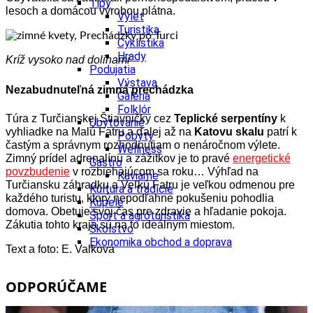
Tipy
lesoch a domácou výrobou plátna.
Výlet
Turistika
Cyklistika
Hrady
Kríž vysoko nad dolinami
Podujatia
Výstava
Nezabudnuteľná zimná prechádzka
Galéria
Folklór
Túra z Turčianskej Štiavničky cez
Teplické serpentíny
k
Ubytovanie
vyhliadke na Malú Fatru a ďalej až na
Katovu skalu
patrí k
Pobyty
častým a správnym rozhodnutiam o nenáročnom výlete.
Wellness
Zimný prídel adrenalínu a zážitkov je to pravé
energetické
Gastro
povzbudenie
v rozbiehajúcom sa roku… Výhľad na
Kaviarne
Turčiansku záhradku a Veľkú Fatru je veľkou odmenou pre
Kultúra a tradície
každého turistu, ktorý nepodľahne pokušeniu pohodlia
Kúpele
domova. Obetuje svoj čas pre zdravie a hľadanie pokoja.
Šport a agroturistika
Zákutia tohto kraja sú na to ideálnym miestom.
Školstvo
Ekonomika obchod a doprava
Text a foto: E. Valková
ODPORÚČAME