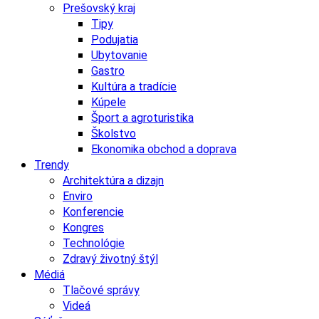
Prešovský kraj
Tipy
Podujatia
Ubytovanie
Gastro
Kultúra a tradície
Kúpele
Šport a agroturistika
Školstvo
Ekonomika obchod a doprava
Trendy
Architektúra a dizajn
Enviro
Konferencie
Kongres
Technológie
Zdravý životný štýl
Médiá
Tlačové správy
Videá