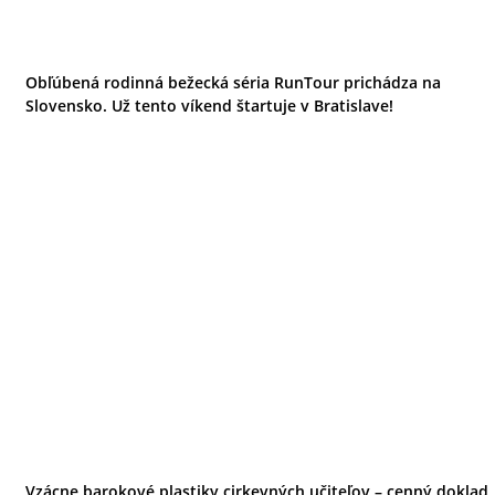
Obľúbená rodinná bežecká séria RunTour prichádza na
Slovensko. Už tento víkend štartuje v Bratislave!
Vzácne barokové plastiky cirkevných učiteľov – cenný doklad