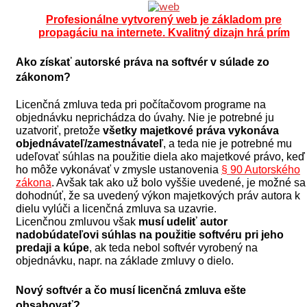
Profesionálne vytvorený web je základom pre
propagáciu na internete. Kvalitný dizajn hrá prím
Ako získať autorské práva na softvér v súlade zo
zákonom?
Licenčná zmluva teda pri počítačovom programe na
objednávku neprichádza do úvahy. Nie je potrebné ju
uzatvoriť, pretože
všetky majetkové práva vykonáva
objednávateľ/zamestnávateľ
, a teda nie je potrebné mu
udeľovať súhlas na použitie diela ako majetkové právo, keď
ho môže vykonávať v zmysle ustanovenia
§ 90 Autorského
zákona
. Avšak tak ako už bolo vyššie uvedené, je možné sa
dohodnúť, že sa uvedený výkon majetkových práv autora k
dielu vylúči a licenčná zmluva sa uzavrie.
Licenčnou zmluvou však
musí udeliť autor
nadobúdateľovi súhlas na použitie softvéru pri jeho
predaji a kúpe
, ak teda nebol softvér vyrobený na
objednávku, napr. na základe zmluvy o dielo.
Nový softvér a čo musí licenčná zmluva ešte
obsahovať?