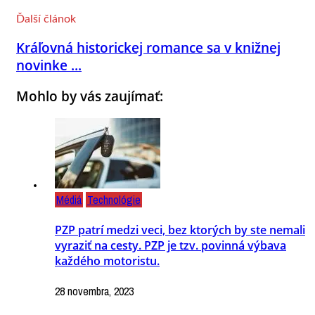
Ďalší článok
Kráľovná historickej romance sa v knižnej
novinke ...
Mohlo by vás zaujímať:
Médiá
Technológie
PZP patrí medzi veci, bez ktorých by ste nemali
vyraziť na cesty. PZP je tzv. povinná výbava
každého motoristu.
28 novembra, 2023