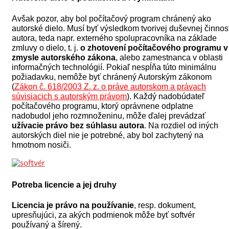
Avšak pozor, aby bol počítačový program chránený ako
autorské dielo. Musí byť výsledkom tvorivej duševnej činnost
autora, teda napr. externého spolupracovníka na základe
zmluvy o dielo, t. j.
o zhotovení počítačového programu v
zmysle autorského zákona
, alebo zamestnanca v oblasti
informačných technológií. Pokiaľ nespĺňa túto minimálnu
požiadavku, nemôže byť chránený Autorským zákonom
(
Zákon č. 618/2003 Z. z. o práve autorskom a právach
súvisiacich s autorským právom
).
Každý nadobúdateľ
počítačového programu, ktorý oprávnene odplatne
nadobudol jeho rozmnoženinu, môže ďalej prevádzať
užívacie právo bez súhlasu autora
. Na rozdiel od iných
autorských diel nie je potrebné, aby bol zachytený na
hmotnom nosiči.
Potreba licencie a jej druhy
Licencia je právo na používanie
, resp. dokument,
upresňujúci, za akých podmienok môže byť softvér
používaný a šírený.