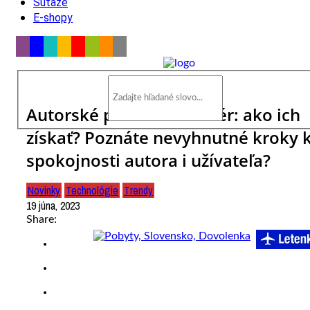
Súťaže
E-shopy
Autorské práva na softvér: ako ich
získať? Poznáte nevyhnutné kroky 
spokojnosti autora i užívateľa?
Novinky
Technológie
Trendy
19 júna, 2023
Share: