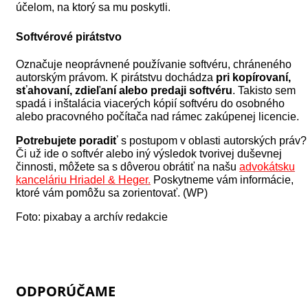
účelom, na ktorý sa mu poskytli.
Softvérové pirátstvo
Označuje neoprávnené používanie softvéru, chráneného
autorským právom. K pirátstvu dochádza
pri kopírovaní,
sťahovaní, zdieľaní alebo predaji softvéru
. Takisto sem
spadá i inštalácia viacerých kópií softvéru do osobného
alebo pracovného počítača nad rámec zakúpenej licencie.
Potrebujete poradiť
s postupom v oblasti autorských práv?
Či už ide o softvér alebo iný výsledok tvorivej duševnej
činnosti, môžete sa s dôverou obrátiť na našu
advokátsku
kanceláriu Hriadel & Heger
.
Poskytneme vám informácie,
ktoré vám pomôžu sa zorientovať. (WP)
Foto: pixabay a archív redakcie
ODPORÚČAME