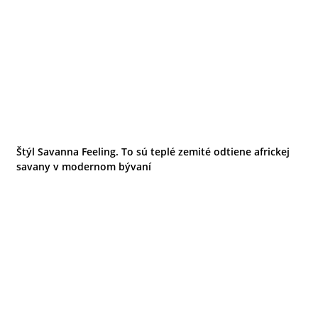
Štýl Savanna Feeling. To sú teplé zemité odtiene africkej
savany v modernom bývaní