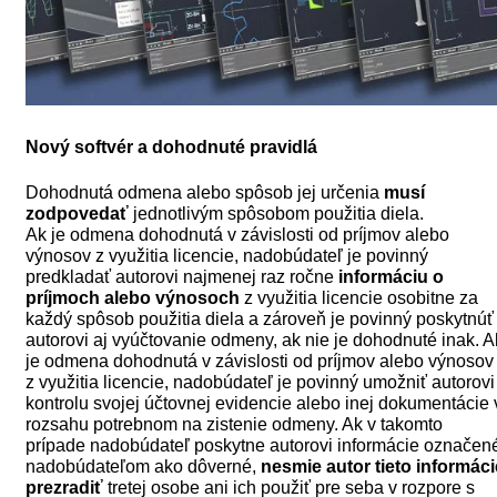
Nový softvér a dohodnuté pravidlá
Dohodnutá odmena alebo spôsob jej určenia
musí
zodpovedať
jednotlivým spôsobom použitia diela.
Ak je odmena dohodnutá v závislosti od príjmov alebo
výnosov z využitia licencie, nadobúdateľ je povinný
predkladať autorovi najmenej raz ročne
informáciu o
príjmoch alebo výnosoch
z využitia licencie osobitne za
každý spôsob použitia diela a zároveň je povinný poskytnúť
autorovi aj vyúčtovanie odmeny, ak nie je dohodnuté inak. A
je odmena dohodnutá v závislosti od príjmov alebo výnosov
z využitia licencie, nadobúdateľ je povinný umožniť autorovi
kontrolu svojej účtovnej evidencie alebo inej dokumentácie 
rozsahu potrebnom na zistenie odmeny. Ak v takomto
prípade nadobúdateľ poskytne autorovi informácie označen
nadobúdateľom ako dôverné,
nesmie autor tieto informáci
prezradiť
tretej osobe ani ich použiť pre seba v rozpore s