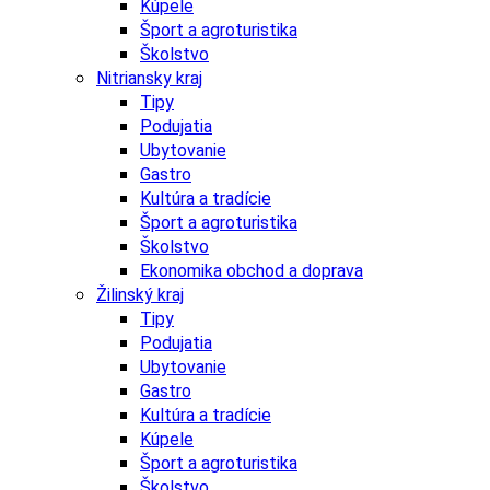
Kúpele
Šport a agroturistika
Školstvo
Nitriansky kraj
Tipy
Podujatia
Ubytovanie
Gastro
Kultúra a tradície
Šport a agroturistika
Školstvo
Ekonomika obchod a doprava
Žilinský kraj
Tipy
Podujatia
Ubytovanie
Gastro
Kultúra a tradície
Kúpele
Šport a agroturistika
Školstvo