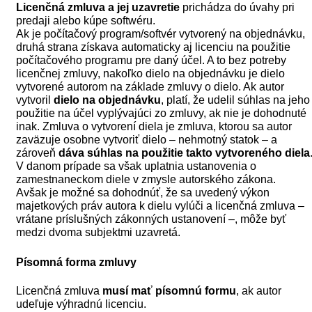
Licenčná zmluva a jej uzavretie
prichádza do úvahy pri
predaji alebo kúpe softwéru.
Ak je počítačový program/softvér vytvorený na objednávku,
druhá strana získava automaticky aj licenciu na použitie
počítačového programu pre daný účel. A to bez potreby
licenčnej zmluvy, nakoľko dielo na objednávku je dielo
vytvorené autorom na základe zmluvy o dielo. Ak autor
vytvoril
dielo na objednávku
, platí, že udelil súhlas na jeho
použitie na účel vyplývajúci zo zmluvy, ak nie je dohodnuté
inak. Zmluva o vytvorení diela je zmluva, ktorou sa autor
zaväzuje osobne vytvoriť dielo – nehmotný statok – a
zároveň
dáva súhlas na použitie takto vytvoreného diela
V danom prípade sa však uplatnia ustanovenia o
zamestnaneckom diele v zmysle autorského zákona.
Avšak je možné sa dohodnúť, že sa uvedený výkon
majetkových práv autora k dielu vylúči a licenčná zmluva –
vrátane príslušných zákonných ustanovení –, môže byť
medzi dvoma subjektmi uzavretá.
Písomná forma zmluvy
Licenčná zmluva
musí mať písomnú formu
, ak autor
udeľuje výhradnú licenciu.