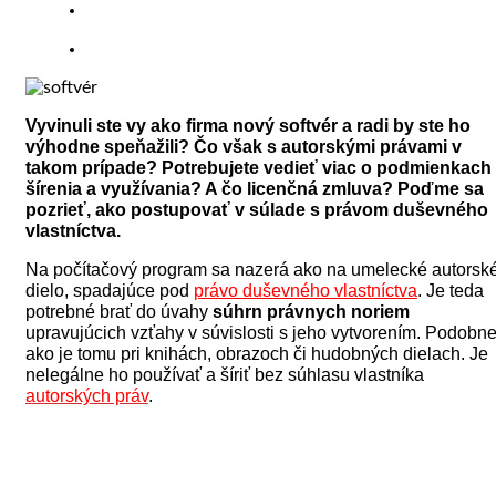
Vyvinuli ste vy ako firma nový softvér a radi by ste ho
výhodne speňažili? Čo však s autorskými právami v
takom prípade? Potrebujete vedieť viac o podmienkach
šírenia a využívania? A čo licenčná zmluva? Poďme sa
pozrieť, ako postupovať v súlade s právom duševného
vlastníctva.
Na počítačový program sa nazerá ako na umelecké autorsk
dielo, spadajúce pod
právo duševného vlastníctva
. Je teda
potrebné brať do úvahy
súhrn právnych noriem
upravujúcich vzťahy v súvislosti s jeho vytvorením. Podobn
ako je tomu pri knihách, obrazoch či hudobných dielach. Je
nelegálne ho používať a šíriť bez súhlasu vlastníka
autorských práv
.