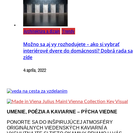
Architektúra a dizajn
Trendy
Možno sa aj vy rozhodujete – ako si vybrať
interiérové dvere do domácnosti? Dobrá rada sa
zíde
4 apríla, 2022
UMENIE, POÉZIA A KAVIARNE – PÝCHA VIEDNE
PONORTE SA DO INŠPIRUJÚCEJ ATMOSFÉRY
ORIGINÁLNYCH VIEDENSKÝCH KAVIARNÍ A