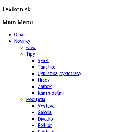
Lexikon.sk
Main Menu
O nás
Novinky
wow
Tipy
Výlet
Turistika
Cyklistika, cyklotrasy
Hrady
Zámok
Kam s deťmi
Podujatia
Výstava
Galéria
Divadlo
Folklór
Festival