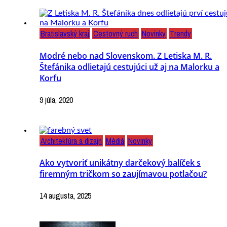
Bratislavský kraj
Cestovný ruch
Novinky
Trendy
Modré nebo nad Slovenskom. Z Letiska M. R.
Štefánika odlietajú cestujúci už aj na Malorku a
Korfu
9 júla, 2020
Architektúra a dizajn
Médiá
Novinky
Ako vytvoriť unikátny darčekový balíček s
firemným tričkom so zaujímavou potlačou?
14 augusta, 2025