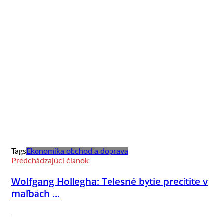
Tags
Ekonomika obchod a doprava
Predchádzajúci článok
Wolfgang Hollegha: Telesné bytie precítite v
maľbách ...