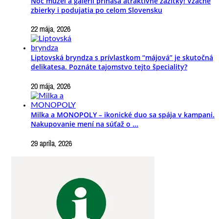
Noc múzeí a galérií prináša atraktívne zážitky! Vzácne
zbierky i podujatia po celom Slovensku
22 mája, 2026
Liptovská bryndza s prívlastkom “májová” je skutočná
delikatesa. Poznáte tajomstvo tejto špeciality?
20 mája, 2026
Milka a MONOPOLY – ikonické duo sa spája v kampani.
Nakupovanie mení na súťaž o ...
29 apríla, 2026