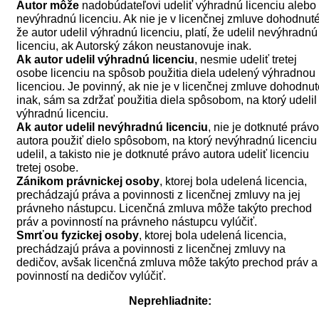
Autor môže
nadobúdateľovi udeliť výhradnú licenciu alebo
nevýhradnú licenciu. Ak nie je v licenčnej zmluve dohodnuté
že autor udelil výhradnú licenciu, platí, že udelil nevýhradnú
licenciu, ak Autorský zákon neustanovuje inak.
Ak autor udelil
výhradnú licenciu
, nesmie udeliť tretej
osobe licenciu na spôsob po­užitia diela udelený výhradnou
licenciou. Je povinný, ak nie je v licenčnej zmluve dohodnut
inak, sám sa zdržať použitia diela spôsobom, na ktorý udelil
výhradnú licenciu.
Ak autor udelil nevýhradnú licenciu
, nie je dotknuté právo
autora použiť dielo spôsobom, na ktorý nevýhradnú licenciu
udelil, a takisto nie je dotknuté právo autora udeliť licenciu
tretej osobe.
Zánikom právnickej osoby
, ktorej bola udelená licencia,
prechádzajú práva a povinnosti z licenčnej zmluvy na jej
právneho nástupcu. Licenčná zmluva môže takýto prechod
práv a povinností na právneho nástupcu vylúčiť.
Smrťou fyzickej osoby
, ktorej bola udelená licencia,
prechádzajú práva a povinnosti z licenčnej zmluvy na
dedičov, avšak licenčná zmluva môže takýto prechod práv a
povinností na dedičov vylúčiť.
Neprehliadnite: