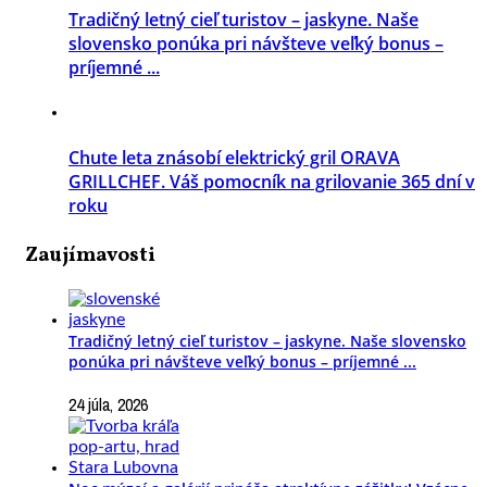
Tradičný letný cieľ turistov – jaskyne. Naše
slovensko ponúka pri návšteve veľký bonus –
príjemné ...
Chute leta znásobí elektrický gril ORAVA
GRILLCHEF. Váš pomocník na grilovanie 365 dní v
roku
Zaujímavosti
Tradičný letný cieľ turistov – jaskyne. Naše slovensko
ponúka pri návšteve veľký bonus – príjemné ...
24 júla, 2026