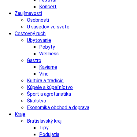
Koncert
Zaujímavosti
Osobnosti
U susedov vo svete
Cestovný ruch
Ubytovanie
Pobyty
Wellness
Gastro
Kaviarne
Víno
Kultúra a tradície
Kúpele a kúpeľníctvo
Šport a agroturistika
Školstvo
Ekonomika obchod a doprava
Kraje
Bratislavský kraj
Tipy
Podujatia