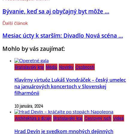
Bývanie, keď sa aj obyčajný byt môže ...
Ďalší článok
Mesiac úcty k starším: Divadlo Nová scéna ...
Mohlo by vás zaujímať:
Bratislavský kraj
Médiá
Novinky
Osobnosti
Klavírny virtuóz Lukáš Vondráček – český umelec
na januárových koncertoch v Slovenskej
filharmónii
10 januára, 2024
Architektúra a dizajn
Bratislavský kraj
Cestovný ruch
Videá
Hrad Devín je svedkom mnohých dejinných