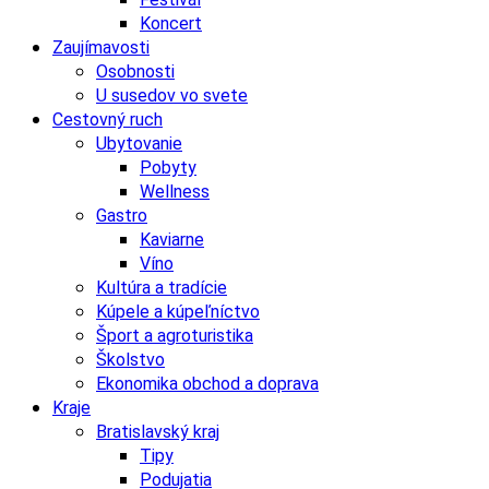
Koncert
Zaujímavosti
Osobnosti
U susedov vo svete
Cestovný ruch
Ubytovanie
Pobyty
Wellness
Gastro
Kaviarne
Víno
Kultúra a tradície
Kúpele a kúpeľníctvo
Šport a agroturistika
Školstvo
Ekonomika obchod a doprava
Kraje
Bratislavský kraj
Tipy
Podujatia