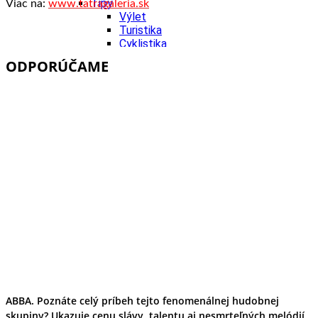
Tipy
Viac na:
www.tatragaleria.sk
Výlet
Turistika
Cyklistika
Hrady
ODPORÚČAME
Podujatia
Výstava
Galéria
Folklór
Ubytovanie
Pobyty
Wellness
Gastro
Kaviarne
Kultúra a tradície
Kúpele
Šport a agroturistika
Školstvo
Ekonomika obchod a doprava
ABBA. Poznáte celý príbeh tejto fenomenálnej hudobnej
skupiny? Ukazuje cenu slávy, talentu aj nesmrteľných melódií