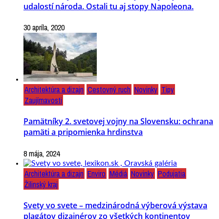
udalostí národa. Ostali tu aj stopy Napoleona.
30 apríla, 2020
Architektúra a dizajn
Cestovný ruch
Novinky
Tipy
Zaujímavosti
Pamätníky 2. svetovej vojny na Slovensku: ochrana
pamäti a pripomienka hrdinstva
8 mája, 2024
Architektúra a dizajn
Enviro
Médiá
Novinky
Podujatia
Žilinský kraj
Svety vo svete – medzinárodná výberová výstava
plagátov dizajnérov zo všetkých kontinentov