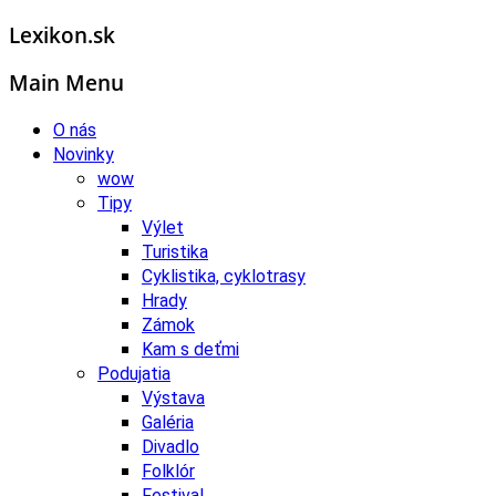
Lexikon.sk
Main Menu
O nás
Novinky
wow
Tipy
Výlet
Turistika
Cyklistika, cyklotrasy
Hrady
Zámok
Kam s deťmi
Podujatia
Výstava
Galéria
Divadlo
Folklór
Festival