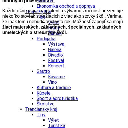
Školstvo
mnohých priaznivcov.
Ekonomika obchod a doprava
Každoročne v nej svoj talent a výtvarnú zručnosť prezentuje
Trnavský kraj
niekoľko stoviek súťažiacich z viac ako stovky škôl. Veríme,
Tipy
že inak tomu nebude ani tento rok. Možnosť zapojiť sa majú
Výlet
žiaci materských, základných, špeciálnych, základných
Hrady
umeleckých a stredných škôl
.
Zámok
Podujatia
Výstava
Galéria
Divadlo
Festival
Koncert
Gastro
Kaviarne
Víno
Kultúra a tradície
Kúpele
Šport a agroturistika
Školstvo
Trenčiansky kraj
Tipy
Výlet
Turistika