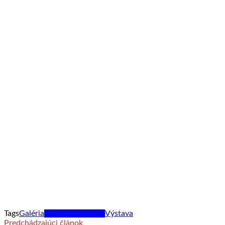
Tags
Galéria
Kultúra a tradície
Výstava
Predchádzajúci článok