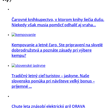
Čarovné kníhkupectvo, v ktorom knihy liečia dušu.
Niekedy však musia pomôcť odhaliť aj vraha…
Kempovanie a letné čaro. Ste pripravení na skvelé
dobrodružstvá a poznáte zásady pri výbere
kempu?
Tradičný letný cieľ turistov – jaskyne. Naše
slovensko ponúka pri návšteve veľký bonus –
príjemné ...
Chute leta znásobí elektrický gril ORAVA