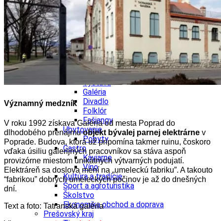
Ekonomika obchod a doprava
Košický kraj
Tipy
Výlet
Turistika
Cyklistika
Hrady
Podujatia
Výstava
Galéria
Divadlo
Významný medzník
Folklór
Fašiangy
V roku 1992 získava Galéria od mesta Poprad do
Ubytovanie
dlhodobého prenájmu
objekt bývalej parnej elektrárne
v
Pobyty
Poprade. Budova, ktorá už pripomína takmer ruinu, čoskoro
Gastro
vďaka úsiliu galerijných pracovníkov sa stáva aspoň
Kaviarne
provizórne miestom unikátnych výtvarných podujatí.
Víno
Elektráreň sa doslova mení na „umeleckú fabriku”. A takouto
Kultúra a tradície
“fabrikou” dobrých umeleckých počinov je až do dnešných
Šport a agroturistika
dní.
Školstvo
Ekonomika obchod a doprava
Text a foto: Tatranská galéria
Prešovský kraj