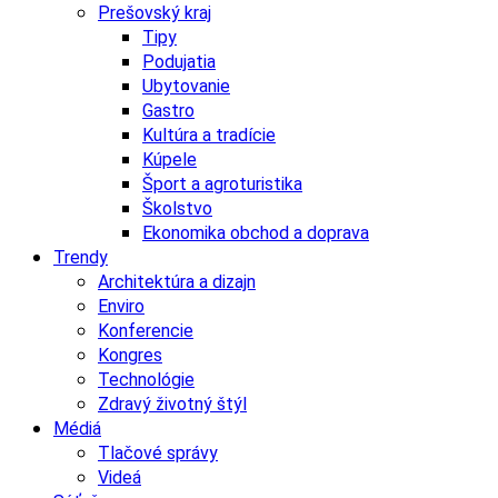
Prešovský kraj
Tipy
Podujatia
Ubytovanie
Gastro
Kultúra a tradície
Kúpele
Šport a agroturistika
Školstvo
Ekonomika obchod a doprava
Trendy
Architektúra a dizajn
Enviro
Konferencie
Kongres
Technológie
Zdravý životný štýl
Médiá
Tlačové správy
Videá