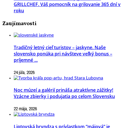
GRILLCHEF. Váš pomocník na grilovanie 365 dní v
roku
Zaujímavosti
Tradičný letný cieľ turistov – jaskyne. Naše
slovensko ponúka pri návšteve veľký bonus –
príjemné ...
24 júla, 2026
Noc múzeí a galérií prináša atraktívne zážitky!
Vzácne zbierky i podujatia po celom Slovensku
22 mája, 2026
Liptovská bryndza s prívlastkom “májová” je