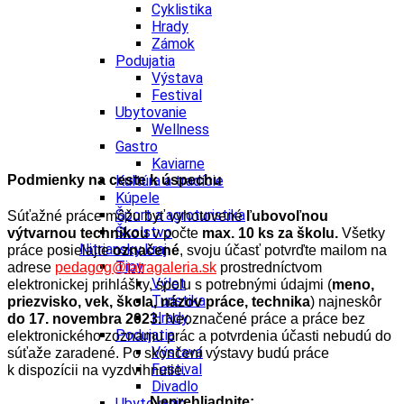
Cyklistika
Hrady
Zámok
Podujatia
Výstava
Festival
Ubytovanie
Wellness
Gastro
Kaviarne
Podmienky na ceste k úspechu
Kultúra a tradície
Kúpele
Šport a agroturistika
Súťažné práce môžu byť vyhotovené
ľubovoľnou
Školstvo
výtvarnou technikou
v počte
max.
10 ks za školu.
Všetky
Nitriansky kraj
práce posielajte
označené
, svoju účasť potvrďte mailom na
Tipy
adrese
pedagog@tatragaleria.sk
prostredníctvom
Výlet
elektronickej prihlášky, spolu s potrebnými údajmi
(
meno,
Turistika
priezvisko, vek, škola, názov práce, technika
) najneskôr
Hrady
do 17. novembra 2023.
Neoznačené práce a práce bez
Podujatia
elektronického zoznamu prác a potvrdenia účasti nebudú do
Výstava
súťaže zaradené.
Po skončení výstavy budú práce
Festival
k dispozícii na vyzdvihnutie.
Divadlo
Neprehliadnite:
Ubytovanie