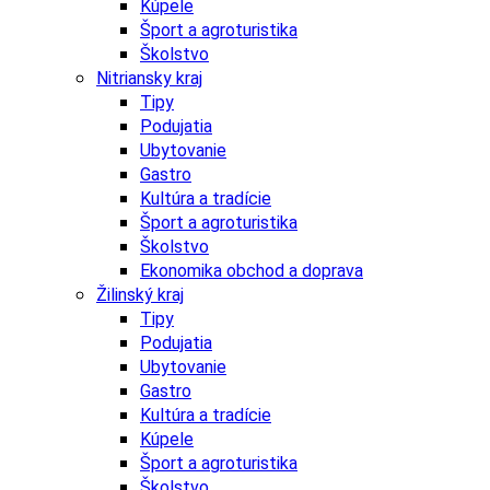
Kúpele
Šport a agroturistika
Školstvo
Nitriansky kraj
Tipy
Podujatia
Ubytovanie
Gastro
Kultúra a tradície
Šport a agroturistika
Školstvo
Ekonomika obchod a doprava
Žilinský kraj
Tipy
Podujatia
Ubytovanie
Gastro
Kultúra a tradície
Kúpele
Šport a agroturistika
Školstvo