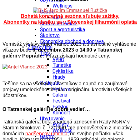
Wellness
Gastro
Bohatá koncertná sezóna sľubuje zážitky.
Víno
Abonentky na klasiku sa v Slovenskej filharmónii oplatia
Kultúra a tradície
Šport a agroturistika
Školstvo
Ekonomika obchod a doprava
Vernisáž výstavy Anjel Vianoc 2023 a slávnostné vyhlásenie
Žilinský kraj
víťazov bude
6.
decembra 2023 o 14.00 v Tatranskej
Tipy
galérii v Poprade.
Víťazi získajú hodnotné ceny.
Výlet
Turistika
Cyklistika
Hrady
Podujatia
Tešíme sa na všetkých účastníkov a najmä na zaujímavé
Výstava
prejavy umeleckého cítenia a originálnu kreativitu všetkých
Galéria
účastníkov.
Festival
Folklór
O Tatranskej galérii je dobré vedieť…
Koncert
Ubytovanie
Tatranská galéria bola zriadená uznesením Rady MsNV v
Pobyty
Starom Smokovci č. 72/1960, ale predovšetkým z iniciatívy
Wellness
domácich
nadšencov umenia
, od svojho počiatku však
Gastro
biedila. Kým v rokoch 1951 – 1959 pribúdali do zbierok