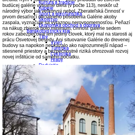
Kultúra a tradície
budúcej galérie výtvarné diela (v počte 113), neskôr už
Kúpele
národný výbor tak veľkorysý nebol. Zberateľská činnosť v
Šport a agroturistika
prvom desaťročí oficiálneho pôsobenia Galérie akoby
Školstvo
zaspala, vyznačuje sa výraznou nerovnomernosťou. Peňazí
Ekonomika obchod a doprava
na nákup zbierok bolo minimum, činnosť galérie sedem
Banskobystrický kraj
rokov zabezpečoval len jediný človek, ktorý mal na starosti aj
Tipy
prácu Osvetovej besedy. Ani situovanie Galérie do drevenej
Výlet
budovy sa napokon neukázalo ako najrozumnejší nápad –
Turistika
stiesnené priestory a bezpečnostné riziká ohrozovali rozvoj
Cyklistika
novej inštitúcie od samého počiatku.
Hrady
Podujatia
Výstava
Galéria
Festival
Folklór
Ubytovanie
Wellness
Gastro
Kaviarne
Kultúra a tradície
Kúpele
Šport a agroturistika
Školstvo