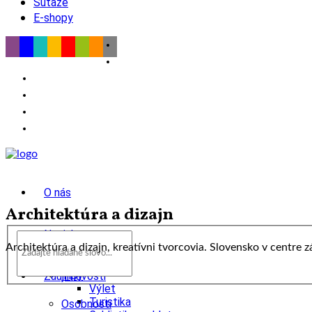
Súťaže
E-shopy
O nás
Architektúra a dizajn
Novinky
Architektúra a dizajn, kreatívni tvorcovia. Slovensko v centre 
wow
Tipy
Zaujímavosti
Výlet
Turistika
Osobnosti