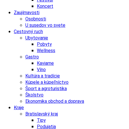
Koncert
Zaujímavosti
Osobnosti
U susedov vo svete
Cestovný ruch
Ubytovanie
Pobyty
Wellness
Gastro
Kaviarne
Víno
Kultúra a tradície
Kúpele a kúpeľníctvo
Šport a agroturistika
Školstvo
Ekonomika obchod a doprava
Kraje
Bratislavský kraj
Tipy
Podujatia