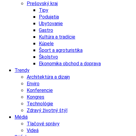
Prešovský kraj
Tipy
Podujatia
Ubytovanie
Gastro
Kultúra a tradície
Kúpele
Šport a agroturistika
Školstvo
Ekonomika obchod a doprava
Trendy
Architektúra a dizajn
Enviro
Konferencie
Kongres
Technológie
Zdravý životný štýl
Médiá
Tlačové správy
Videá