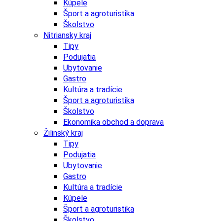
Kúpele
Šport a agroturistika
Školstvo
Nitriansky kraj
Tipy
Podujatia
Ubytovanie
Gastro
Kultúra a tradície
Šport a agroturistika
Školstvo
Ekonomika obchod a doprava
Žilinský kraj
Tipy
Podujatia
Ubytovanie
Gastro
Kultúra a tradície
Kúpele
Šport a agroturistika
Školstvo