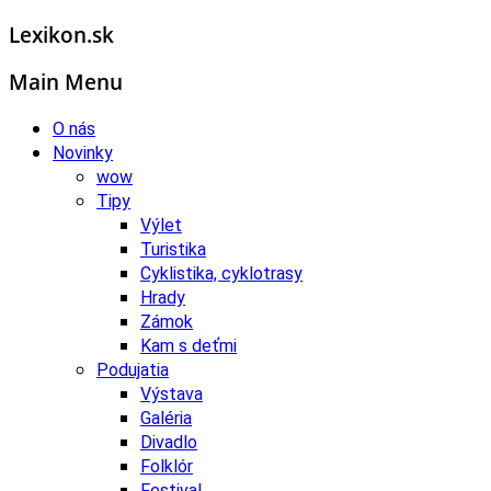
Lexikon.sk
Main Menu
O nás
Novinky
wow
Tipy
Výlet
Turistika
Cyklistika, cyklotrasy
Hrady
Zámok
Kam s deťmi
Podujatia
Výstava
Galéria
Divadlo
Folklór
Festival