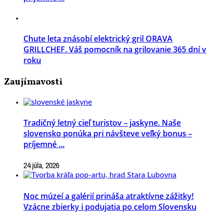
Chute leta znásobí elektrický gril ORAVA
GRILLCHEF. Váš pomocník na grilovanie 365 dní v
roku
Zaujímavosti
Tradičný letný cieľ turistov – jaskyne. Naše
slovensko ponúka pri návšteve veľký bonus –
príjemné ...
24 júla, 2026
Noc múzeí a galérií prináša atraktívne zážitky!
Vzácne zbierky i podujatia po celom Slovensku