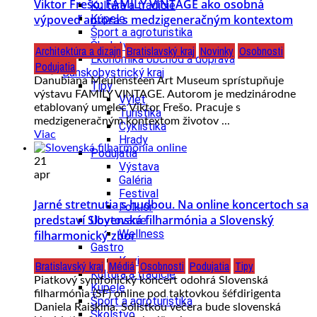
Viktor Frešo: FAMILY VINTAGE ako osobná
Kultúra a tradície
Kúpele
výpoveď autora s medzigeneračným kontextom
Šport a agroturistika
Školstvo
Architektúra a dizajn
Bratislavský kraj
Novinky
Osobnosti
Ekonomika obchod a doprava
Podujatia
Banskobystrický kraj
Danubiana Meulensteen Art Museum sprístupňuje
Tipy
výstavu FAMILY VINTAGE. Autorom je medzinárodne
Výlet
etablovaný umelec Viktor Frešo. Pracuje s
Turistika
medzigeneračným kontextom životov ...
Cyklistika
Viac
Hrady
Podujatia
21
Výstava
apr
Galéria
Festival
Jarné stretnutia s hudbou. Na online koncertoch sa
Folklór
predstaví Slovenská filharmónia a Slovenský
Ubytovanie
Wellness
filharmonický zbor
Gastro
Kaviarne
Bratislavský kraj
Médiá
Osobnosti
Podujatia
Tipy
Kultúra a tradície
Piatkový symfonický koncert odohrá Slovenská
Kúpele
filharmónia (SF) online pod taktovkou šéfdirigenta
Šport a agroturistika
Daniela Raiskina. Sólistkou večera bude slovenská
Školstvo