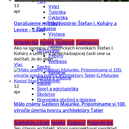
Tipy
13
Výlet
apr
Turistika
Cyklistika
Oprašujeme míľniky histórie: Štefan I. Koháry a
Hrady
Podujatia
Levice – 2.časť
Výstava
Galéria
Nitriansky kraj
Novinky
Osobnosti
Zaujímavosti
Folklór
Ako sa spomína v historických kronikách Štefan I.
Ubytovanie
Koháry a Levice? V predchádzajúcej časti sme sa
Pobyty
dočítali, že do dejín ...
Wellness
Viac
Gastro
Kaviarne
Kultúra a tradície
Kúpele
12
Šport a agroturistika
apr
Školstvo
Ekonomika obchod a doprava
Málo známy Gedeon Majunke. Pripomíname si 100.
výročie úmrtia tvorcu architektúry Tatier
Architektúra a dizajn
Novinky
Osobnosti
Prešovský kraj
Ten úžasný architekt, ktorý naprojektoval napríklad