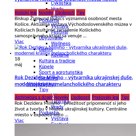
Cyklistika
Hrady
Košický kraj
Novinky
Osobnosti
Tipy
Zámok
Biskup Žigmund Bubics významná osobnosť mesta
Podujatia
Košice. Aktuálna výstava Východoslovenského múzea v
Výstava
Košiciach (kultúrne zariadenie Košického
Festival
samosprávneho kraja) sa venuje ...
Ubytovanie
Viac
Wellness
Gastro
Kaviarne
18
Kultúra a tradície
máj
Kúpele
Šport a agroturistika
Rok Dezidera Millyho – výtvarníka ukrajinskej duše,
Školstvo
modernej krajiny melancholického charakteru
Nitriansky kraj
Tipy
Výlet
Architektúra a dizajn
Novinky
Osobnosti
Prešovský kraj
Tipy
Turistika
Rok Dezidera Millyho - príležitosť pripomenúť si jeho
Hrady
život a tvorbu v Múzeu ukrajinskej kultúry. Centrálne
Podujatia
miesto v expozícii tejto ...
Výstava
Viac
Festival
Divadlo
Ubytovanie