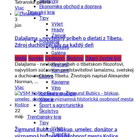
Školstvo
Tatranská galéria ...
Ekonomika obchod a doprava
Viac
Trnavský kraj
Tipy
3
Výlet
jún
Hrady
Zámok
Dalajlama – nevšedný príbeh o dieťati z Tibetu.
Podujatia
Zdroj duchovnej sily na každý deň
Výstava
Galéria
Médiá
Novinky
Osobnosti
Školstvo
Zdravý životný štýl
Divadlo
Dalajlama - nevšedný príbeh o tibetskom filozofovi,
Festival
najvyššom súčasnom predstaviteľovi lamaizmu, svetskej
Koncert
a duchovnej hlave Tibetu. Životopis napísal Alexander
Gastro
Norman, ...
Kaviarne
Viac
Víno
Kultúra a tradície
Kúpele
Šport a agroturistika
22
Školstvo
máj
Trenčiansky kraj
Tipy
Výlet
Žigmund Bubics – biskup, umelec, donátor a
Turistika
významná historická osobnosť mesta Košice