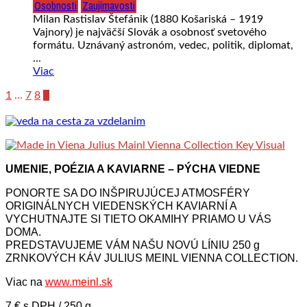
Osobnosti
Zaujímavosti
Milan Rastislav Štefánik (1880 Košariská – 1919
Vajnory) je najväčší Slovák a osobnosť svetového
formátu. Uznávaný astronóm, vedec, politik, diplomat,
...
Viac
1
…
7
8
9
UMENIE, POÉZIA A KAVIARNE – PÝCHA VIEDNE
PONORTE SA DO INŠPIRUJÚCEJ ATMOSFÉRY
ORIGINÁLNYCH VIEDENSKÝCH KAVIARNÍ A
VYCHUTNAJTE SI TIETO OKAMIHY PRIAMO U VÁS
DOMA.
PREDSTAVUJEME VÁM NAŠU NOVÚ LÍNIU 250 g
ZRNKOVÝCH KÁV JULIUS MEINL VIENNA COLLECTION.
Viac na
www.meinl.sk
7 € s DPH / 250 g