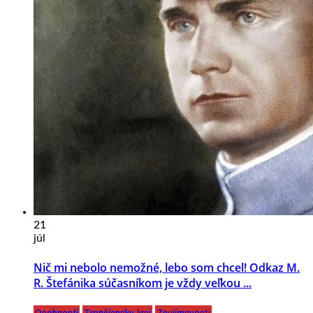
21
júl
Nič mi nebolo nemožné, lebo som chcel! Odkaz M.
R. Štefánika súčasníkom je vždy veľkou ...