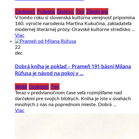
Osobnosti
Podujatia
Školstvo
Tipy
Žilinský kraj
V tomto roku si slovenská kultúrna verejnosť pripomína
160. výročie narodenia Martina Kukučína, zakladateľa
modernej literárnej prózy. Oravské kultúrne stredisko ...
Viac
22
dec
Dobrá kniha je poklad – Prameň 191 básní Milana
Rúfusa je návod na pokoj v ...
Médiá
Osobnosti
Tipy
Teraz v predvianočnom čase veľa rozmýšľame nad
darčekmi pre svojich blízkych. Kniha je iste v úvahách
mnohých z nás na poprednom mieste. Dobrá ...
Viac