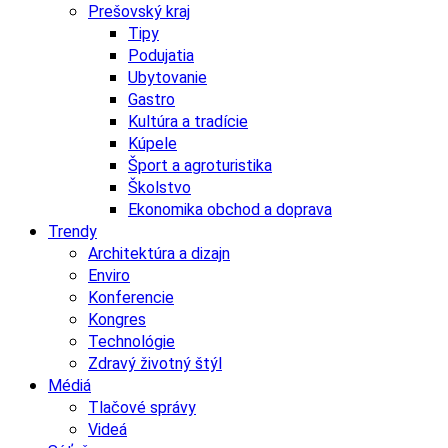
Prešovský kraj
Tipy
Podujatia
Ubytovanie
Gastro
Kultúra a tradície
Kúpele
Šport a agroturistika
Školstvo
Ekonomika obchod a doprava
Trendy
Architektúra a dizajn
Enviro
Konferencie
Kongres
Technológie
Zdravý životný štýl
Médiá
Tlačové správy
Videá