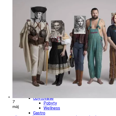
Wellness
Gastro
Víno
Kultúra a tradície
Šport a agroturistika
Školstvo
Ekonomika obchod a doprava
Žilinský kraj
Tipy
Výlet
Turistika
Cyklistika
Hrady
Podujatia
Výstava
Galéria
Festival
Folklór
Koncert
Ubytovanie
7
Pobyty
máj
Wellness
Gastro