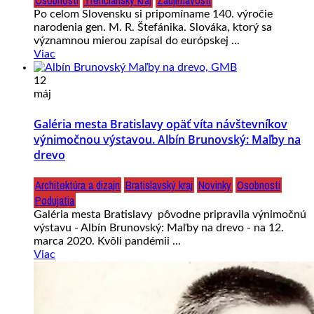
Osobnosti
Trenčiansky kraj
Zaujímavosti
Po celom Slovensku si pripomíname 140. výročie
narodenia gen. M. R. Štefánika. Slováka, ktorý sa
významnou mierou zapísal do európskej ...
Viac
12
máj
Galéria mesta Bratislavy opäť víta návštevníkov
výnimočnou výstavou. Albín Brunovský: Maľby na
drevo
Architektúra a dizajn
Bratislavský kraj
Novinky
Osobnosti
Podujatia
Galéria mesta Bratislavy pôvodne pripravila výnimočnú
výstavu - Albín Brunovský: Maľby na drevo - na 12.
marca 2020. Kvôli pandémii ...
Viac