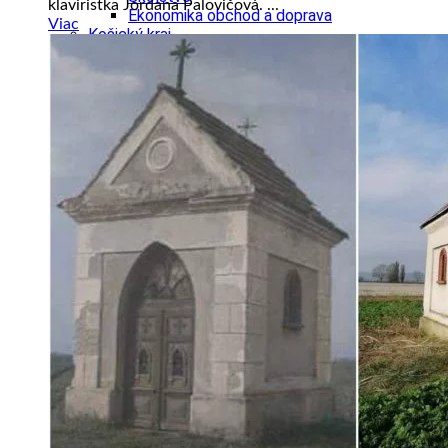
klaviristka Jordana Palovičová. ...
Ekonomika obchod a doprava
Viac
Košický kraj
Tipy
Výlet
Turistika
Cyklistika
Hrady
Podujatia
Výstava
Galéria
Divadlo
Folklór
Fašiangy
Ubytovanie
Pobyty
Gastro
Kaviarne
Víno
Kultúra a tradície
Šport a agroturistika
Školstvo
Ekonomika obchod a doprava
Prešovský kraj