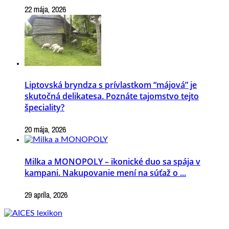
22 mája, 2026
Liptovská bryndza s prívlastkom “májová” je
skutočná delikatesa. Poznáte tajomstvo tejto
špeciality?
20 mája, 2026
Milka a MONOPOLY – ikonické duo sa spája v
kampani. Nakupovanie mení na súťaž o ...
29 apríla, 2026