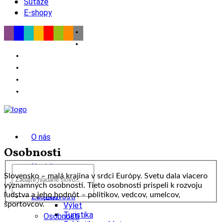
Súťaže
E-shopy
O nás
Osobnosti
Novinky
Slovensko – malá krajina v srdci Európy. Svetu dala viacero
významných osobností. Tieto osobnosti prispeli k rozvoju
wow
ľudstva a jeho hodnôt – politikov, vedcov, umelcov,
Tipy
Zaujímavosti
športovcov.
Výlet
Turistika
Osobnosti