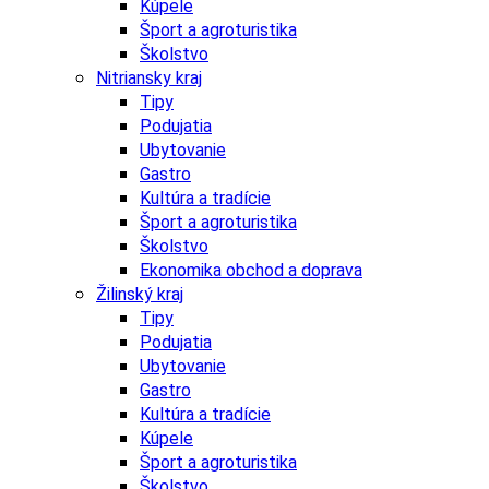
Kúpele
Šport a agroturistika
Školstvo
Nitriansky kraj
Tipy
Podujatia
Ubytovanie
Gastro
Kultúra a tradície
Šport a agroturistika
Školstvo
Ekonomika obchod a doprava
Žilinský kraj
Tipy
Podujatia
Ubytovanie
Gastro
Kultúra a tradície
Kúpele
Šport a agroturistika
Školstvo