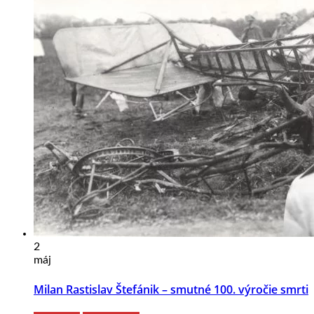
2
máj
Milan Rastislav Štefánik – smutné 100. výročie smrti