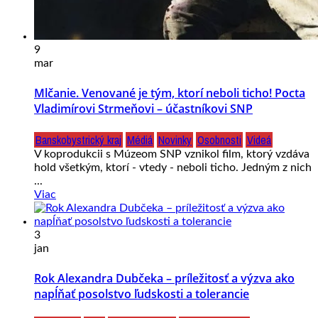
9
mar
Mlčanie. Venované je tým, ktorí neboli ticho! Pocta
Vladimírovi Strmeňovi – účastníkovi SNP
Banskobystrický kraj
Médiá
Novinky
Osobnosti
Videá
V koprodukcii s Múzeom SNP vznikol film, ktorý vzdáva
hold všetkým, ktorí - vtedy - neboli ticho. Jedným z nich
...
Viac
3
jan
Rok Alexandra Dubčeka – príležitosť a výzva ako
napĺňať posolstvo ľudskosti a tolerancie