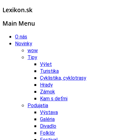
Lexikon.sk
Main Menu
O nás
Novinky
wow
Tipy
Výlet
Turistika
Cyklistika, cyklotrasy
Hrady
Zámok
Kam s deťmi
Podujatia
Výstava
Galéria
Divadlo
Folklór
Festival