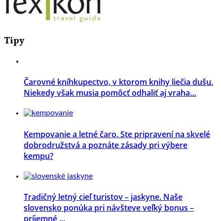
Tipy
Čarovné kníhkupectvo, v ktorom knihy liečia dušu.
Niekedy však musia pomôcť odhaliť aj vraha…
Kempovanie a letné čaro. Ste pripravení na skvelé
dobrodružstvá a poznáte zásady pri výbere
kempu?
Tradičný letný cieľ turistov – jaskyne. Naše
slovensko ponúka pri návšteve veľký bonus –
príjemné ...