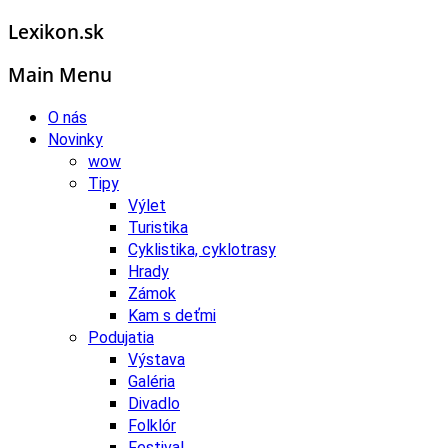
Lexikon.sk
Main Menu
O nás
Novinky
wow
Tipy
Výlet
Turistika
Cyklistika, cyklotrasy
Hrady
Zámok
Kam s deťmi
Podujatia
Výstava
Galéria
Divadlo
Folklór
Festival