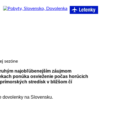
– druhým najobľúbenejším záujmom
 riekach ponúka osvieženie počas horúcich
prímorských stredísk v bližšom čí
e dovolenky na Slovensku.