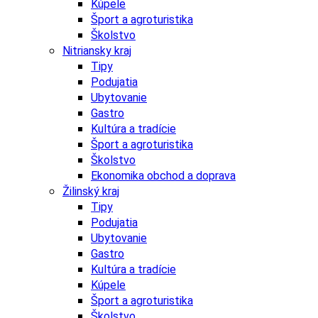
Kúpele
Šport a agroturistika
Školstvo
Nitriansky kraj
Tipy
Podujatia
Ubytovanie
Gastro
Kultúra a tradície
Šport a agroturistika
Školstvo
Ekonomika obchod a doprava
Žilinský kraj
Tipy
Podujatia
Ubytovanie
Gastro
Kultúra a tradície
Kúpele
Šport a agroturistika
Školstvo