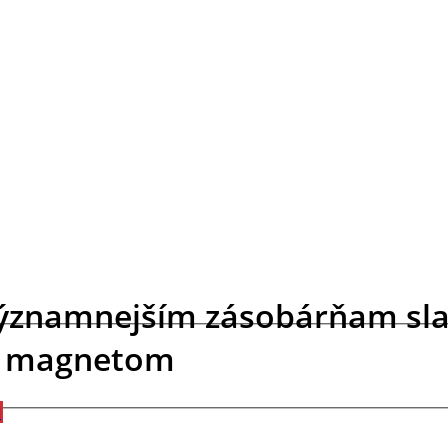
významnejším zásobárňam sla
te magnetom
l