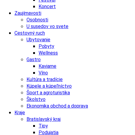
Koncert
Zaujímavosti
Osobnosti
U susedov vo svete
Cestovný ruch
Ubytovanie
Pobyty
Wellness
Gastro
Kaviarne
Víno
Kultúra a tradície
Kúpele a kúpeľníctvo
Šport a agroturistika
Školstvo
Ekonomika obchod a doprava
Kraje
Bratislavský kraj
Tipy
Podujatia