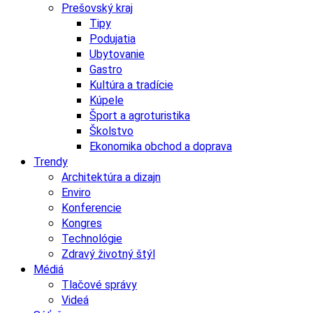
Prešovský kraj
Tipy
Podujatia
Ubytovanie
Gastro
Kultúra a tradície
Kúpele
Šport a agroturistika
Školstvo
Ekonomika obchod a doprava
Trendy
Architektúra a dizajn
Enviro
Konferencie
Kongres
Technológie
Zdravý životný štýl
Médiá
Tlačové správy
Videá