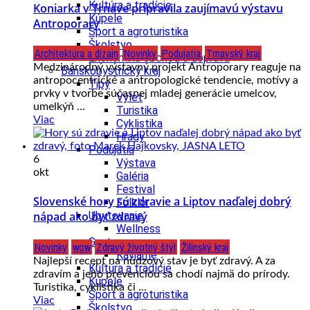
Kultúra a tradície
Koniarka v Trnave pripravila zaujímavú výstavu
Kúpele
Antroporary
Šport a agroturistika
Školstvo
Architektúra a dizajn
Novinky
Podujatia
Trnavský kraj
Ekonomika obchod a doprava
Medzinárodný výstavný projekt Antroporary reaguje na
Banskobystrický kraj
antropocentrické a antropologické tendencie, motívy a
Tipy
prvky v tvorbe súčasnej mladej generácie umelcov,
Výlet
umelkýň ...
Turistika
Viac
Cyklistika
Hrady
Podujatia
6
Výstava
okt
Galéria
Festival
Slovenské hory sú zdravie a Liptov naďalej dobrý
Folklór
Ubytovanie
nápad ako byť zdravý
Wellness
Gastro
Novinky
wow
Zdravý životný štýl
Žilinský kraj
Kaviarne
Najlepší recept na núdzový stav je byť zdravý. A za
Kultúra a tradície
zdravím a jeho prevenciou sa chodí najmä do prírody.
Kúpele
Turistika, cyklistika či ...
Šport a agroturistika
Viac
Školstvo