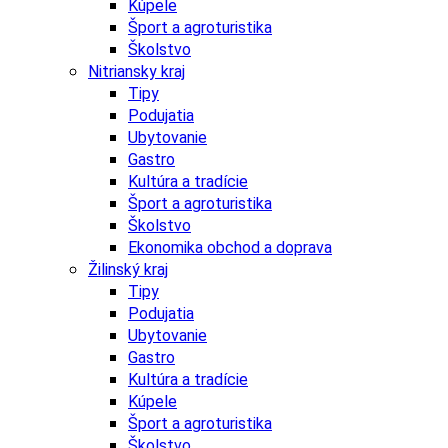
Kúpele
Šport a agroturistika
Školstvo
Nitriansky kraj
Tipy
Podujatia
Ubytovanie
Gastro
Kultúra a tradície
Šport a agroturistika
Školstvo
Ekonomika obchod a doprava
Žilinský kraj
Tipy
Podujatia
Ubytovanie
Gastro
Kultúra a tradície
Kúpele
Šport a agroturistika
Školstvo