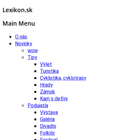
Lexikon.sk
Main Menu
O nás
Novinky
wow
Tipy
Výlet
Turistika
Cyklistika, cyklotrasy
Hrady
Zámok
Kam s deťmi
Podujatia
Výstava
Galéria
Divadlo
Folklór
Festival