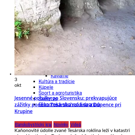
Tipy
Výlet
Turistika
Cyklistika
Hrady
Podujatia
Výstava
Galéria
Folklór
Ubytovanie
Pobyty
Wellness
Gastro
Kaviarne
3
Kultúra a tradície
okt
Kúpele
Šport a agroturistika
Jesenné potulky po Slovensku: prekvapujúce
Školstvo
zážitky ponúka Tesárska roklina a Dúpence pri
Ekonomika obchod a doprava
Krupine
Banskobystrický kraj
Novinky
Videá
Kaňonovité údolie zvané Tesárska roklina leží v katastri