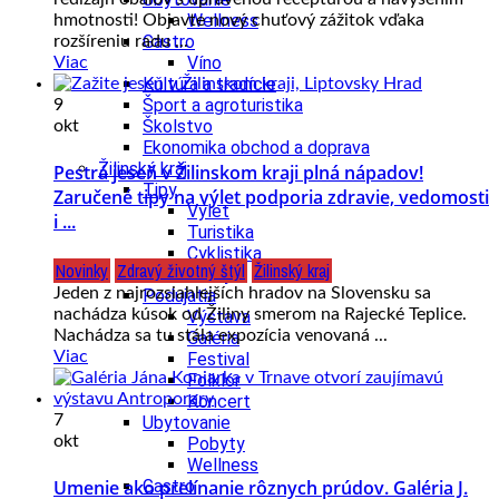
Wellness
hmotnosti! Objavte nový chuťový zážitok vďaka
Gastro
rozšíreniu radu ...
Víno
Viac
Kultúra a tradície
Šport a agroturistika
9
Školstvo
okt
Ekonomika obchod a doprava
Žilinský kraj
Pestrá jeseň v Žilinskom kraji plná nápadov!
Tipy
Zaručené tipy na výlet podporia zdravie, vedomosti
Výlet
i ...
Turistika
Cyklistika
Novinky
Zdravý životný štýl
Žilinský kraj
Hrady
Jeden z najrozsiahlejších hradov na Slovensku sa
Podujatia
nachádza kúsok od Žiliny smerom na Rajecké Teplice.
Výstava
Nachádza sa tu stála expozícia venovaná ...
Galéria
Viac
Festival
Folklór
Koncert
7
Ubytovanie
okt
Pobyty
Wellness
Umenie ako prelínanie rôznych prúdov. Galéria J.
Gastro