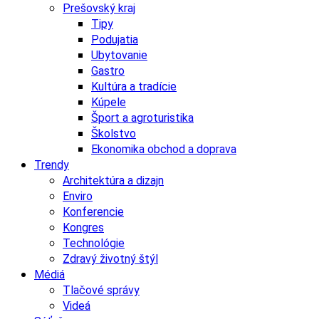
Prešovský kraj
Tipy
Podujatia
Ubytovanie
Gastro
Kultúra a tradície
Kúpele
Šport a agroturistika
Školstvo
Ekonomika obchod a doprava
Trendy
Architektúra a dizajn
Enviro
Konferencie
Kongres
Technológie
Zdravý životný štýl
Médiá
Tlačové správy
Videá