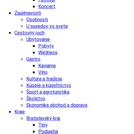
Koncert
Zaujímavosti
Osobnosti
U susedov vo svete
Cestovný ruch
Ubytovanie
Pobyty
Wellness
Gastro
Kaviarne
Víno
Kultúra a tradície
Kúpele a kúpeľníctvo
Šport a agroturistika
Školstvo
Ekonomika obchod a doprava
Kraje
Bratislavský kraj
Tipy
Podujatia