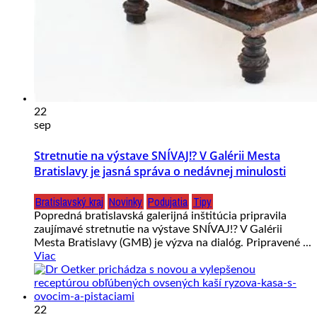
22
sep
Stretnutie na výstave SNÍVAJ!? V Galérii Mesta
Bratislavy je jasná správa o nedávnej minulosti
Bratislavský kraj
Novinky
Podujatia
Tipy
Popredná bratislavská galerijná inštitúcia pripravila
zaujímavé stretnutie na výstave SNÍVAJ!? V Galérii
Mesta Bratislavy (GMB) je výzva na dialóg. Pripravené ...
Viac
22