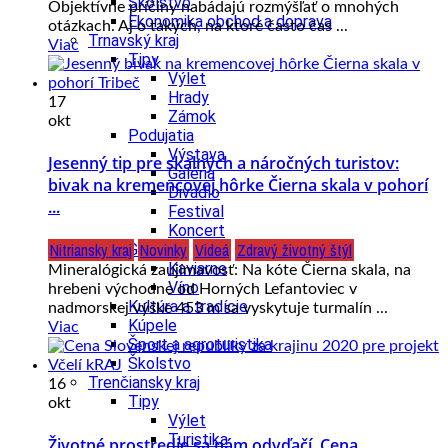
Školstvo
Objektívne príčiny nabádajú rozmýšľať o mnohých
Ekonomika obchod a doprava
otázkach. Aj o takých, na ktoré často čas ...
Trnavský kraj
Viac
Tipy
Výlet
Hrady
17
Zámok
okt
Podujatia
Výstava
Jesenný tip pre skalných a náročných turistov:
Galéria
bivak na kremencovej hôrke Čierna skala v pohorí
Divadlo
...
Festival
Koncert
Nitriansky kraj
Novinky
Videá
Zdravý životný štýl
Gastro
Kaviarne
Mineralógická zaujímavosť: Na kóte Čierna skala, na
Víno
hrebeni východne od Horných Lefantoviec v
Kultúra a tradície
nadmorskej výške 453 m sa vyskytuje turmalín ...
Kúpele
Viac
Šport a agroturistika
Školstvo
Trenčiansky kraj
16
Tipy
okt
Výlet
Turistika
Životné prostredie sa nám odvďačí. Cena