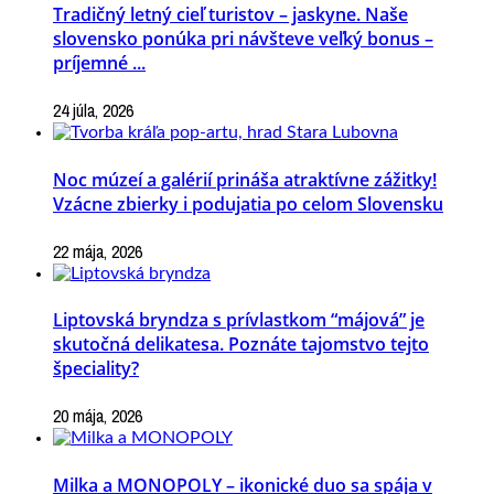
Tradičný letný cieľ turistov – jaskyne. Naše
slovensko ponúka pri návšteve veľký bonus –
príjemné ...
24 júla, 2026
Noc múzeí a galérií prináša atraktívne zážitky!
Vzácne zbierky i podujatia po celom Slovensku
22 mája, 2026
Liptovská bryndza s prívlastkom “májová” je
skutočná delikatesa. Poznáte tajomstvo tejto
špeciality?
20 mája, 2026
Milka a MONOPOLY – ikonické duo sa spája v