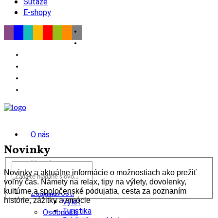
Súťaže
E-shopy
O nás
Novinky
Novinky
Novinky a aktuálne informácie o možnostiach ako prežiť
voľný čas. Námety na relax, tipy na výlety, dovolenky,
wow
kultúrne a spoločenské podujatia, cesta za poznaním
Tipy
Zaujímavosti
histórie, zážitky a emócie
Výlet
Turistika
Osobnosti