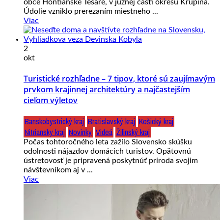
obce Hontianske Tesáre, v južnej časti okresu Krupina.
Údolie vzniklo prerezaním miestneho ...
Viac
2
okt
Turistické rozhľadne – 7 tipov, ktoré sú zaujímavým
prvkom krajinnej architektúry a najčastejším
cieľom výletov
Banskobystrický kraj
Bratislavský kraj
Košický kraj
Nitriansky kraj
Novinky
Videá
Žilinský kraj
Počas tohtoročného leta zažilo Slovensko skúšku
odolnosti nájazdov domácich turistov. Opätovnú
ústretovosť je pripravená poskytnúť príroda svojim
návštevníkom aj v ...
Viac