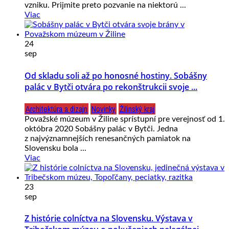
vzniku. Prijmite preto pozvanie na niektorú ...
Viac
24
sep
Od skladu soli až po honosné hostiny. Sobášny
palác v Bytči otvára po rekonštrukcii svoje ...
Architektúra a dizajn
Novinky
Žilinský kraj
Považské múzeum v Žiline sprístupní pre verejnosť od 1.
októbra 2020 Sobášny palác v Bytči. Jedna
z najvýznamnejších renesančných pamiatok na
Slovensku bola ...
Viac
23
sep
Z histórie colníctva na Slovensku. Výstava v