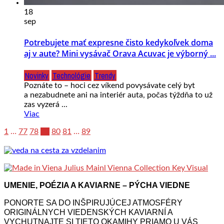
18
sep
Potrebujete mať expresne čisto kedykoľvek doma
aj v aute? Mini vysávač Orava Acuvac je výborný ...
Novinky
Technológie
Trendy
Poznáte to – hoci cez víkend povysávate celý byt
a nezabudnete ani na interiér auta, počas týždňa to už
zas vyzerá ...
Viac
1
…
77
78
79
80
81
…
89
UMENIE, POÉZIA A KAVIARNE – PÝCHA VIEDNE
PONORTE SA DO INŠPIRUJÚCEJ ATMOSFÉRY
ORIGINÁLNYCH VIEDENSKÝCH KAVIARNÍ A
VYCHUTNAJTE SI TIETO OKAMIHY PRIAMO U VÁS