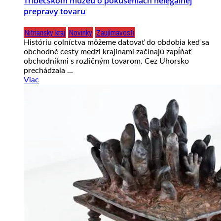
Tribečskom múzeu o pokušeniach nelegálnej
prepravy tovaru
Nitriansky kraj
Novinky
Zaujímavosti
Históriu colníctva môžeme datovať do obdobia keď sa
obchodné cesty medzi krajinami začínajú zapĺňať
obchodníkmi s rozličným tovarom. Cez Uhorsko
prechádzala ...
Viac