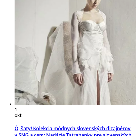
1
okt
Ó, šaty! Kolekcia módnych slovenských dizajnérov
v SNG a ceny Nadácie Tatrabanky pre slovenských