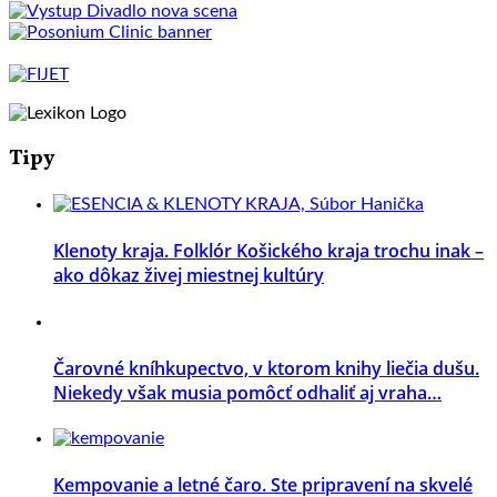
Tipy
Klenoty kraja. Folklór Košického kraja trochu inak –
ako dôkaz živej miestnej kultúry
Čarovné kníhkupectvo, v ktorom knihy liečia dušu.
Niekedy však musia pomôcť odhaliť aj vraha…
Kempovanie a letné čaro. Ste pripravení na skvelé