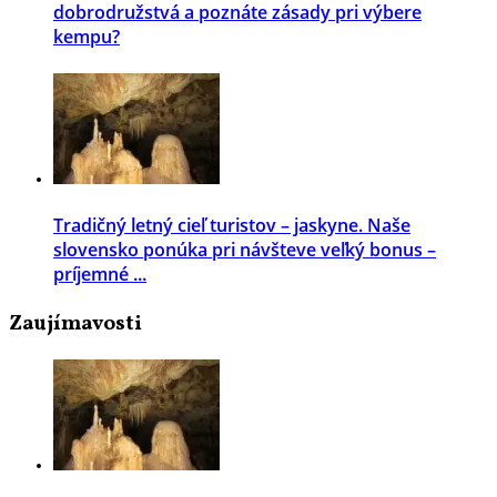
dobrodružstvá a poznáte zásady pri výbere
kempu?
Tradičný letný cieľ turistov – jaskyne. Naše
slovensko ponúka pri návšteve veľký bonus –
príjemné ...
Zaujímavosti