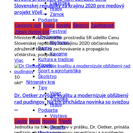
Cyklistika
Slovenskej republiky za krajinu 2020 pre medový
Hrady
projekt Včelí ...
Zámok
Podujatia
Cestovný ruch
Enviro
Novinky
Školstvo
Zaujímavosti
Výstava
Zdravý životný štýl
Festival
Ubytovanie
Ministerstvo životného prostredia SR udelilo Cenu
Wellness
Slovenskej republiky za krajinu 2020 občianskemu
Gastro
združeniu kRAJ za zachovávanie a propagáciu
Kaviarne
včelárstva, podporu ...
Kultúra a tradície
Viac
Kúpele
Šport a agroturistika
Školstvo
10
Nitriansky kraj
okt
Tipy
Výlet
Dr. Oetker zvyšuje kvalitu a modernizuje obľúbený
Turistika
rad pudingov. Na trh prichádza novinka so sviežou
Hrady
...
Podujatia
Výstava
Gastro
Médiá
Novinky
Trendy
Festival
Divadlo
Jednotka na trhu dezertov v prášku, Dr. Oetker, prináša
Ubytovanie
redizajn obalov s upravenou receptúrou a navýšením