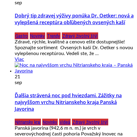
sep
Dobrý tip zdravej výživy ponúka Dr. Oetker: nová a
vylepšená receptúra obľúbených ovsených kaší
Gastro
Novinky
Trendy
Zdravý životný štýl
Zdravé, rýchle, kvalitné a cenovo ešte dostupnejšie!
Spoznajte sortiment Ovsených kaší Dr. Oetker s novou
vylepšenou receptúrou. Vedeli ste, že ...
Viac
21
sep
Ďalšia strávená noc pod hviezdami. Zážitky na
najvyššom vrchu Nitrianskeho kraja Panská
Javorina
Nitriansky kraj
Novinky
Videá
Zdravý životný štýl
Panská javorina (942,6 m n. m.) je vrch v
severovýchodnej časti pohoria Považský Inovec na