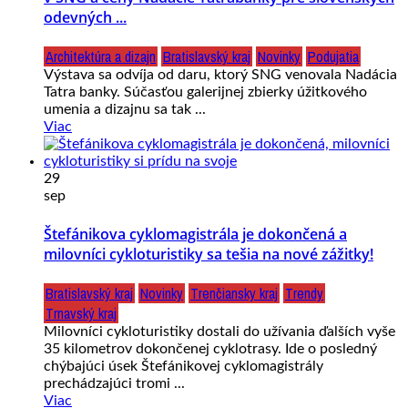
odevných ...
Architektúra a dizajn
Bratislavský kraj
Novinky
Podujatia
Výstava sa odvíja od daru, ktorý SNG venovala Nadácia
Tatra banky. Súčasťou galerijnej zbierky úžitkového
umenia a dizajnu sa tak ...
Viac
29
sep
Štefánikova cyklomagistrála je dokončená a
milovníci cykloturistiky sa tešia na nové zážitky!
Bratislavský kraj
Novinky
Trenčiansky kraj
Trendy
Trnavský kraj
Milovníci cykloturistiky dostali do užívania ďalších vyše
35 kilometrov dokončenej cyklotrasy. Ide o posledný
chýbajúci úsek Štefánikovej cyklomagistrály
prechádzajúci tromi ...
Viac