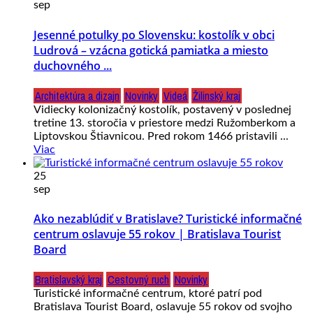
sep
Jesenné potulky po Slovensku: kostolík v obci
Ludrová – vzácna gotická pamiatka a miesto
duchovného ...
Architektúra a dizajn
Novinky
Videá
Žilinský kraj
Vidiecky kolonizačný kostolík, postavený v poslednej
tretine 13. storočia v priestore medzi Ružomberkom a
Liptovskou Štiavnicou. Pred rokom 1466 pristavili ...
Viac
25
sep
Ako nezablúdiť v Bratislave? Turistické informačné
centrum oslavuje 55 rokov | Bratislava Tourist
Board
Bratislavský kraj
Cestovný ruch
Novinky
Turistické informačné centrum, ktoré patrí pod
Bratislava Tourist Board, oslavuje 55 rokov od svojho