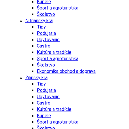
Kúpele
Šport a agroturistika
Školstvo
Nitriansky kraj
Tipy
Podujatia
Ubytovanie
Gastro
Kultúra a tradície
Šport a agroturistika
Školstvo
Ekonomika obchod a doprava
Žilinský kraj
Tipy
Podujatia
Ubytovanie
Gastro
Kultúra a tradície
Kúpele
Šport a agroturistika
Školstvo