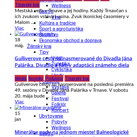
Trnavský kraj
Wellness
Mestská veža v Trnave a jej hodiny. Každý Trnavčan s
Gastro
ich zvukom vstáva i usína. Zvuk ikonickej časomiery v
Víno
Malom ...
Kultúra a tradície
Viac
Šport a agroturistika
Školstvo
18
Ekonomika obchod a doprava
máj
Žilinský kraj
Tipy
Gulliverove cesty sú nasmerované do Divadla Jána
Výlet
Turistika
Palárika. Divadlo a film v adaptácii známeho diela
Cyklistika
Hrady
Médiá
Novinky
Podujatia
Trnavský kraj
Podujatia
Guliverove cesty sú nasmerované na poslednú premiéra
Výstava
49. sezóny v Divadle Jána Palárika v Trnave. V sobotu
Galéria
20. mája bude ...
Festival
Viac
Folklór
Koncert
15
Ubytovanie
jan
Pobyty
Wellness
Minerálne vody na jednom mieste! Balneologické
Gastro