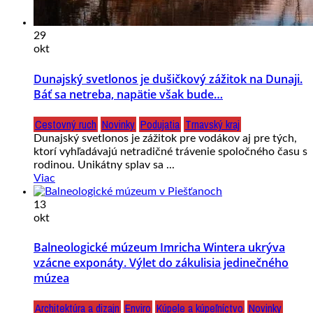
29
okt
Dunajský svetlonos je dušičkový zážitok na Dunaji.
Báť sa netreba, napätie však bude…
Cestovný ruch
Novinky
Podujatia
Trnavský kraj
Dunajský svetlonos je zážitok pre vodákov aj pre tých,
ktorí vyhľadávajú netradičné trávenie spoločného času s
rodinou. Unikátny splav sa ...
Viac
13
okt
Balneologické múzeum Imricha Wintera ukrýva
vzácne exponáty. Výlet do zákulisia jedinečného
múzea
Architektúra a dizajn
Enviro
Kúpele a kúpeľníctvo
Novinky