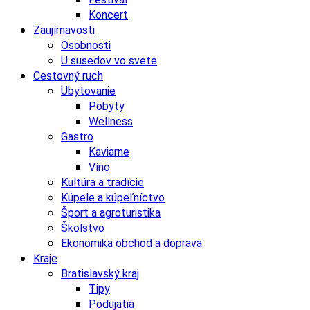
Koncert
Zaujímavosti
Osobnosti
U susedov vo svete
Cestovný ruch
Ubytovanie
Pobyty
Wellness
Gastro
Kaviarne
Víno
Kultúra a tradície
Kúpele a kúpeľníctvo
Šport a agroturistika
Školstvo
Ekonomika obchod a doprava
Kraje
Bratislavský kraj
Tipy
Podujatia