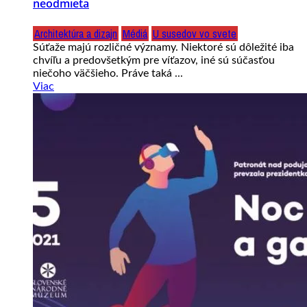
neodmieta
Architektúra a dizajn
Médiá
U susedov vo svete
Súťaže majú rozličné významy. Niektoré sú dôležité iba
chvíľu a predovšetkým pre víťazov, iné sú súčasťou
niečoho väčšieho. Práve taká ...
Viac