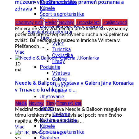
múzeum v Piešťanoch ako prameň poznania a
Kultúra a tradície
Kúpele
zdravia
Šport a agroturistika
Školstvo
Cestovný ruch
Enviro
Novinky
Trnavský kraj
Zaujímavosti
Ekonomika obchod a doprava
Minerálne vody znamenajú pre Slovensko významný
Banskobystrický kraj
potenciál pre rozvoj cestovného ruchu a kúpeľníctva
Tipy
zvlášť. Balneologické múzeum Imricha Wintera v
Výlet
Piešťanoch ...
Turistika
Viac
Cyklistika
Hrady
10
Podujatia
máj
Výstava
Galéria
Needle & Balloon − výstava v Galérii Jána Koniarka
Festival
v Trnave o krehkosti a o ...
Folklór
Ubytovanie
Wellness
Médiá
Novinky
Tipy
Trnavský kraj
Gastro
Medzinárodná výstava Needle & Balloon reaguje na
Kaviarne
tému krehkosti a s ňou súvisiaci pocit hraničného
Kultúra a tradície
napätia. Úvahy o krehkosti sa ...
Kúpele
Viac
Šport a agroturistika
Školstvo
30