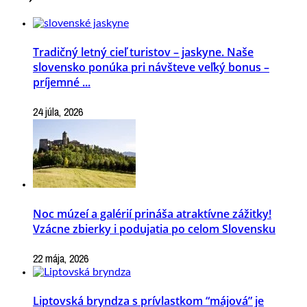
Tradičný letný cieľ turistov – jaskyne. Naše
slovensko ponúka pri návšteve veľký bonus –
príjemné ...
24 júla, 2026
Noc múzeí a galérií prináša atraktívne zážitky!
Vzácne zbierky i podujatia po celom Slovensku
22 mája, 2026
Liptovská bryndza s prívlastkom “májová” je