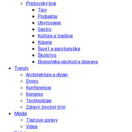
Prešovský kraj
Tipy
Podujatia
Ubytovanie
Gastro
Kultúra a tradície
Kúpele
Šport a agroturistika
Školstvo
Ekonomika obchod a doprava
Trendy
Architektúra a dizajn
Enviro
Konferencie
Kongres
Technológie
Zdravý životný štýl
Médiá
Tlačové správy
Videá