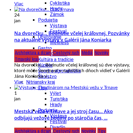
Cyklistika
Viac
Hrady
Zámok
24
Podujatia
jan
Výstava
Festival
Na dvorečku… Bodnutie včelej kráľovnej. Pozvánky
Ubytovanie
na aktuálne výstavy v Galérii Jána Koniarka
Wellness
Gastro
Architektúra a dizajn
Cestovný ruch
Médiá
Novinky
Kaviarne
Trnavský kraj
Kultúra a tradície
Kúpele
Na dvorečku... Bodnutie včelej kráľovnej sú dve výstavy,
Šport a agroturistika
ktoré môže verejnosť v najbližších dňoch vidieť v Galérii
Školstvo
Jána Koniarka v ...
Nitriansky kraj
Viac
Tipy
Výlet
1
Turistika
jan
Hrady
Podujatia
Mestská veža v Trnave a jej stroj času… Ako
Výstava
odbíjajú vežové hodiny po stáročia čas, ...
Festival
Divadlo
Architektúra a dizajn
Cestovný ruch
Novinky
Tipy
Ubytovanie