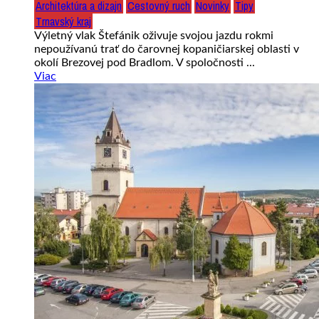
Architektúra a dizajn
Cestovný ruch
Novinky
Tipy
Trnavský kraj
Výletný vlak Štefánik oživuje svojou jazdu rokmi
nepoužívanú trať do čarovnej kopaničiarskej oblasti v
okolí Brezovej pod Bradlom. V spoločnosti ...
Viac