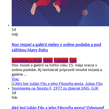
14
máj
Noc múzeí a galérií nielen v online podobe a pod
záštitou hlavy štátu
Architektúra a dizajn
Médiá
Podujatia
Tipy
Noc múzeí a galérií sa tohto roku 15. mája vracia v
online podobe. Aj tentokrát pripravili mnohé múzeá a
galérie ...
Viac
18
feb
Aký bol Julián Filo a jeho Filozofia gesta? Odpoveď