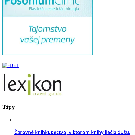
Tipy
Čarovné kníhkupectvo, v ktorom knihy liečia dušu.