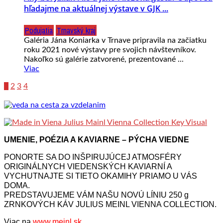
hľadajme na aktuálnej výstave v GJK ...
Podujatia
Trnavský kraj
Galéria Jána Koniarka v Trnave pripravila na začiatku
roku 2021 nové výstavy pre svojich návštevníkov.
Nakoľko sú galérie zatvorené, prezentované ...
Viac
1
2
3
4
UMENIE, POÉZIA A KAVIARNE – PÝCHA VIEDNE
PONORTE SA DO INŠPIRUJÚCEJ ATMOSFÉRY
ORIGINÁLNYCH VIEDENSKÝCH KAVIARNÍ A
VYCHUTNAJTE SI TIETO OKAMIHY PRIAMO U VÁS
DOMA.
PREDSTAVUJEME VÁM NAŠU NOVÚ LÍNIU 250 g
ZRNKOVÝCH KÁV JULIUS MEINL VIENNA COLLECTION.
Viac na
www.meinl.sk