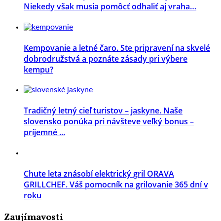
Niekedy však musia pomôcť odhaliť aj vraha…
Kempovanie a letné čaro. Ste pripravení na skvelé
dobrodružstvá a poznáte zásady pri výbere
kempu?
Tradičný letný cieľ turistov – jaskyne. Naše
slovensko ponúka pri návšteve veľký bonus –
príjemné ...
Chute leta znásobí elektrický gril ORAVA
GRILLCHEF. Váš pomocník na grilovanie 365 dní v
roku
Zaujímavosti