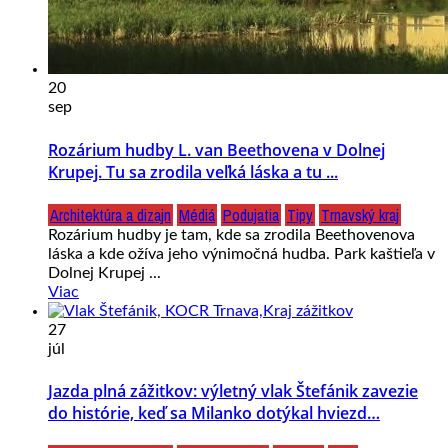
20
sep
Rozárium hudby L. van Beethovena v Dolnej
Krupej. Tu sa zrodila veľká láska a tu ...
Architektúra a dizajn
Médiá
Podujatia
Tipy
Trnavský kraj
Rozárium hudby je tam, kde sa zrodila Beethovenova
láska a kde ožíva jeho výnimočná hudba. Park kaštieľa v
Dolnej Krupej ...
Viac
27
júl
Jazda plná zážitkov: výletný vlak Štefánik zavezie
do histórie, keď sa Milanko dotýkal hviezd…