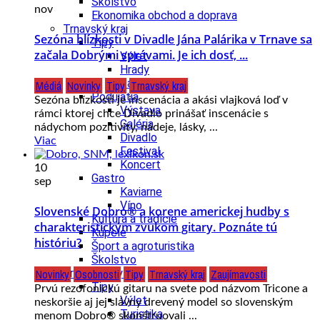
Školstvo
nov
Ekonomika obchod a doprava
Trnavský kraj
Sezóna blízkosti v Divadle Jána Palárika v Trnave sa
Tipy
začala Dobrými správami. Je ich dosť, ...
Výlet
Hrady
Zámok
Médiá
Novinky
Tipy
Trnavský kraj
Podujatia
Sezóna blízkosti je inscenácia a akási vlajková loď v
Výstava
rámci ktorej chce Divadlo prinášať inscenácie s
Galéria
nádychom pozitivity, nádeje, lásky, ...
Divadlo
Viac
Festival
Koncert
10
Gastro
sep
Kaviarne
Víno
Slovenské Dobro® a korene americkej hudby s
Kultúra a tradície
charakteristickým zvukom gitary. Poznáte tú
Kúpele
históriu?
Šport a agroturistika
Školstvo
Novinky
Osobnosti
Tipy
Trnavský kraj
Zaujímavosti
Trenčiansky kraj
Tipy
Prvú rezofonickú gitaru na svete pod názvom Tricone a
Výlet
neskoršie aj jej slávny drevený model so slovenským
Turistika
menom Dobro® skonštruovali ...