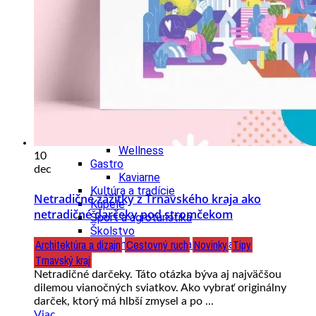
Tipy
Výlet
Turistika
Cyklistika
Hrady
Podujatia
Výstava
Galéria
Folklór
Ubytovanie
Pobyty
Wellness
10
Gastro
dec
Kaviarne
Kultúra a tradície
Netradičné zážitky z Trnavského kraja ako
Kúpele
netradičné darčeky pod stromčekom
Šport a agroturistika
Školstvo
Architektúra a dizajn
Cestovný ruch
Novinky
Tipy
Ekonomika obchod a doprava
Trnavský kraj
Netradičné darčeky. Táto otázka býva aj najväčšou
dilemou vianočných sviatkov. Ako vybrať originálny
darček, ktorý má hlbší zmysel a po ...
Viac