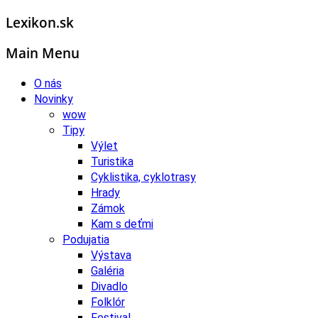
Lexikon.sk
Main Menu
O nás
Novinky
wow
Tipy
Výlet
Turistika
Cyklistika, cyklotrasy
Hrady
Zámok
Kam s deťmi
Podujatia
Výstava
Galéria
Divadlo
Folklór
Festival