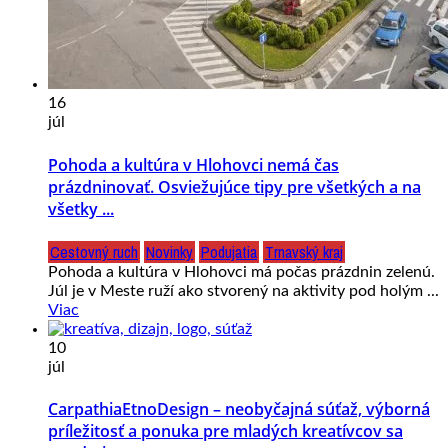
16
júl
Pohoda a kultúra v Hlohovci nemá čas
prázdninovať. Osviežujúce tipy pre všetkých a na
všetky ...
Cestovný ruch
Novinky
Podujatia
Trnavský kraj
Pohoda a kultúra v Hlohovci má počas prázdnin zelenú.
Júl je v Meste ruží ako stvorený na aktivity pod holým ...
Viac
10
júl
CarpathiaEtnoDesign – neobyčajná súťaž, výborná
príležitosť a ponuka pre mladých kreatívcov sa