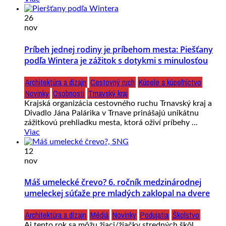
26
nov
Príbeh jednej rodiny je príbehom mesta: Piešťany
podľa Wintera je zážitok s dotykmi s minulosťou
Architektúra a dizajn
Cestovný ruch
Kúpele a kúpeľníctvo
Novinky
Osobnosti
Trnavský kraj
Krajská organizácia cestovného ruchu Trnavský kraj a
Divadlo Jána Palárika v Trnave prinášajú unikátnu
zážitkovú prehliadku mesta, ktorá oživí príbehy ...
Viac
12
nov
Máš umelecké črevo? 6. ročník medzinárodnej
umeleckej súťaže pre mladých zaklopal na dvere
Architektúra a dizajn
Médiá
Novinky
Podujatia
Školstvo
Aj tento rok sa môžu žiaci/žiačky stredných škôl