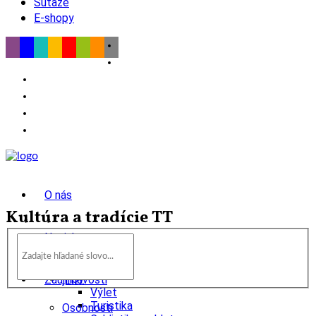
Súťaže
E-shopy
O nás
Kultúra a tradície TT
Novinky
wow
Tipy
Zaujímavosti
Výlet
Turistika
Osobnosti