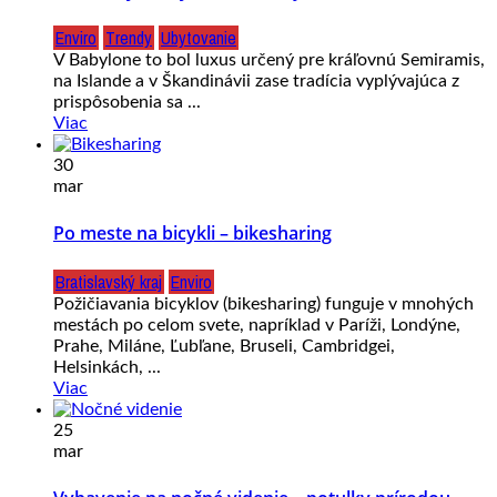
Enviro
Trendy
Ubytovanie
V Babylone to bol luxus určený pre kráľovnú Semiramis,
na Islande a v Škandinávii zase tradícia vyplývajúca z
prispôsobenia sa ...
Viac
30
mar
Po meste na bicykli – bikesharing
Bratislavský kraj
Enviro
Požičiavania bicyklov (bikesharing) funguje v mnohých
mestách po celom svete, napríklad v Paríži, Londýne,
Prahe, Miláne, Ľubľane, Bruseli, Cambridgei,
Helsinkách, ...
Viac
25
mar