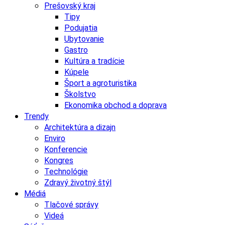
Prešovský kraj
Tipy
Podujatia
Ubytovanie
Gastro
Kultúra a tradície
Kúpele
Šport a agroturistika
Školstvo
Ekonomika obchod a doprava
Trendy
Architektúra a dizajn
Enviro
Konferencie
Kongres
Technológie
Zdravý životný štýl
Médiá
Tlačové správy
Videá