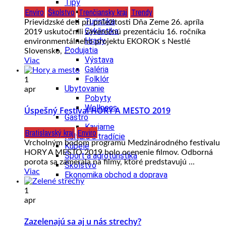
Tipy
Enviro
Školstvo
Trenčiansky kraj
Trendy
Výlet
Turistika
Prievidzské deti pri príležitosti Dňa Zeme 26. apríla
Cyklistika
2019 uskutočnili záverečnú prezentáciu 16. ročníka
Hrady
environmentálneho projektu EKOROK s Nestlé
Podujatia
Slovensko, ...
Výstava
Viac
Galéria
Folklór
1
Ubytovanie
apr
Pobyty
Wellness
Úspešný Festival HORY A MESTO 2019
Gastro
Kaviarne
Bratislavský kraj
Enviro
Kultúra a tradície
Vrcholným bodom programu Medzinárodného festivalu
Kúpele
HORY A MESTO 2019 bolo ocenenie filmov. Odborná
Šport a agroturistika
porota sa zamerala na filmy, ktoré predstavujú ...
Školstvo
Viac
Ekonomika obchod a doprava
1
apr
Zazelenajú sa aj u nás strechy?