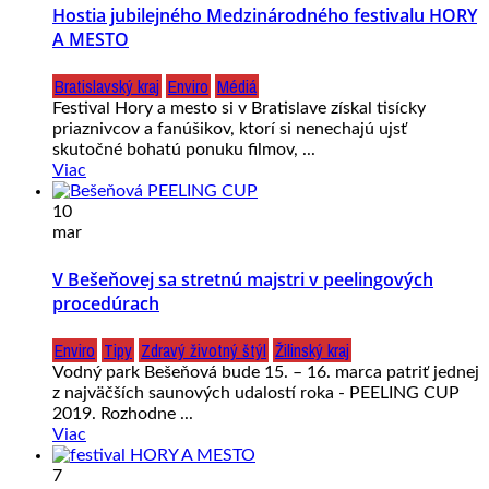
Hostia jubilejného Medzinárodného festivalu HORY
A MESTO
Bratislavský kraj
Enviro
Médiá
Festival Hory a mesto si v Bratislave získal tisícky
priaznivcov a fanúšikov, ktorí si nenechajú ujsť
skutočné bohatú ponuku filmov, ...
Viac
10
mar
V Bešeňovej sa stretnú majstri v peelingových
procedúrach
Enviro
Tipy
Zdravý životný štýl
Žilinský kraj
Vodný park Bešeňová bude 15. – 16. marca patriť jednej
z najväčších saunových udalostí roka - PEELING CUP
2019. Rozhodne ...
Viac
7