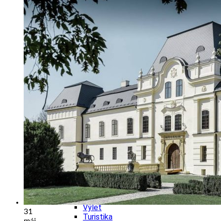
Školstvo
Ekonomika obchod a doprava
Trnavský kraj
Tipy
Výlet
Hrady
Zámok
Podujatia
Výstava
Galéria
Divadlo
Festival
Koncert
Gastro
Kaviarne
Víno
Kultúra a tradície
Kúpele
Šport a agroturistika
Školstvo
Trenčiansky kraj
Tipy
Výlet
31
Turistika
máj