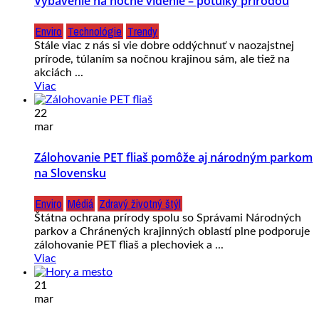
Vybavenie na nočné videnie – potulky prírodou
Enviro
Technológie
Trendy
Stále viac z nás si vie dobre oddýchnuť v naozajstnej
prírode, túlaním sa nočnou krajinou sám, ale tiež na
akciách ...
Viac
22
mar
Zálohovanie PET fliaš pomôže aj národným parkom
na Slovensku
Enviro
Médiá
Zdravý životný štýl
Štátna ochrana prírody spolu so Správami Národných
parkov a Chránených krajinných oblastí plne podporuje
zálohovanie PET fliaš a plechoviek a ...
Viac
21
mar