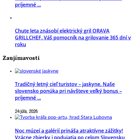
príjemné ...
Chute leta znásobí elektrický gril ORAVA
GRILLCHEF. Váš pomocník na grilovanie 365 dní v
roku
Zaujímavosti
Tradičný letný cieľ turistov – jaskyne. Naše
slovensko ponúka pri návšteve veľký bonus –
príjemné ...
24 júla, 2026
Noc múzeí a galérií prináša atraktívne zážitky!
Vzácne zbierky i podujatia po celom Slovensku