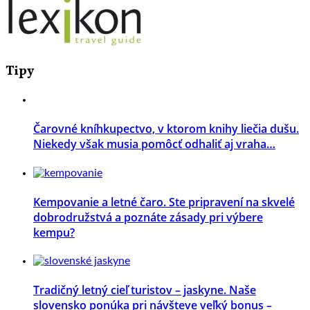
Tipy
Čarovné kníhkupectvo, v ktorom knihy liečia dušu.
Niekedy však musia pomôcť odhaliť aj vraha…
Kempovanie a letné čaro. Ste pripravení na skvelé
dobrodružstvá a poznáte zásady pri výbere
kempu?
Tradičný letný cieľ turistov – jaskyne. Naše
slovensko ponúka pri návšteve veľký bonus –