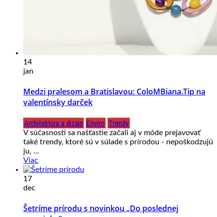
14
jan
Medzi pralesom a Bratislavou: ColoMBiana.Tip na
valentínsky darček
Architektúra a dizajn
Enviro
Trendy
V súčasnosti sa našťastie začali aj v móde prejavovať
také trendy, ktoré sú v súlade s prírodou - nepoškodzujú
ju, ...
Viac
17
dec
Šetríme prírodu s novinkou „Do poslednej