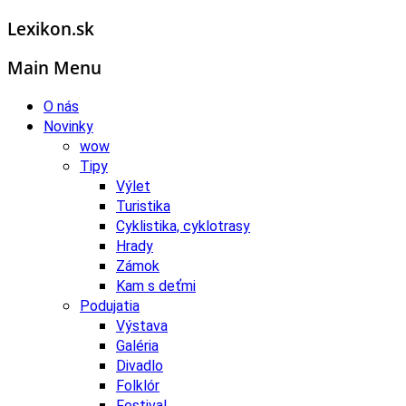
Lexikon.sk
Main Menu
O nás
Novinky
wow
Tipy
Výlet
Turistika
Cyklistika, cyklotrasy
Hrady
Zámok
Kam s deťmi
Podujatia
Výstava
Galéria
Divadlo
Folklór
Festival