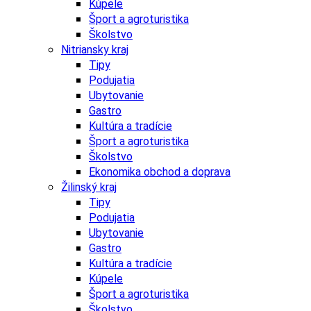
Kúpele
Šport a agroturistika
Školstvo
Nitriansky kraj
Tipy
Podujatia
Ubytovanie
Gastro
Kultúra a tradície
Šport a agroturistika
Školstvo
Ekonomika obchod a doprava
Žilinský kraj
Tipy
Podujatia
Ubytovanie
Gastro
Kultúra a tradície
Kúpele
Šport a agroturistika
Školstvo