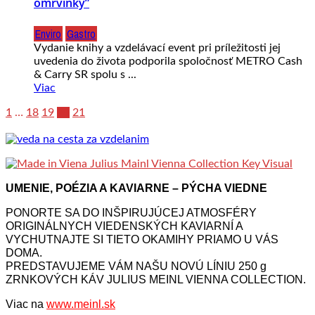
omrvinky”
Enviro
Gastro
Vydanie knihy a vzdelávací event pri príležitosti jej
uvedenia do života podporila spoločnosť METRO Cash
& Carry SR spolu s ...
Viac
1
…
18
19
20
21
UMENIE, POÉZIA A KAVIARNE – PÝCHA VIEDNE
PONORTE SA DO INŠPIRUJÚCEJ ATMOSFÉRY
ORIGINÁLNYCH VIEDENSKÝCH KAVIARNÍ A
VYCHUTNAJTE SI TIETO OKAMIHY PRIAMO U VÁS
DOMA.
PREDSTAVUJEME VÁM NAŠU NOVÚ LÍNIU 250 g
ZRNKOVÝCH KÁV JULIUS MEINL VIENNA COLLECTION.
Viac na
www.meinl.sk