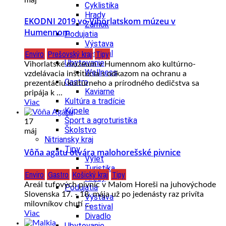
Cyklistika
Hrady
EKODNI 2019 vo Vihorlatskom múzeu v
Zámok
Humennom
Podujatia
Výstava
Enviro
Prešovský kraj
Tipy
Festival
Ubytovanie
Vihorlatské múzeum v Humennom ako kultúrno-
Wellness
vzdelávacia inštitúcia s odkazom na ochranu a
Gastro
prezentáciu kultúrneho a prírodného dedičstva sa
Kaviarne
pripája k ...
Kultúra a tradície
Viac
Kúpele
Šport a agroturistika
17
Školstvo
máj
Nitriansky kraj
Tipy
Vôňa agátu otvára malohorešské pivnice
Výlet
Turistika
Enviro
Gastro
Košický kraj
Tipy
Hrady
Areál tufových pivníc v Malom Horeši na juhovýchode
Podujatia
Slovenska 17. - 18. mája už po jedenásty raz privíta
Výstava
milovníkov chutí ...
Festival
Viac
Divadlo
Ubytovanie