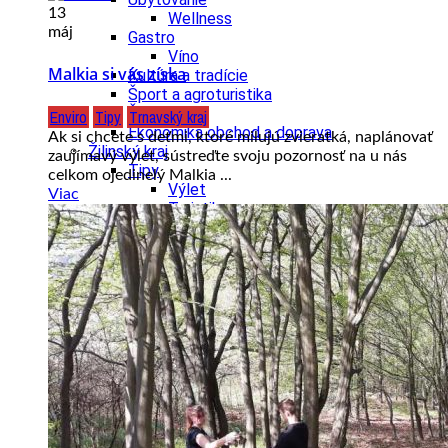
13
Wellness
máj
Gastro
Víno
Malkia si vás získa
Kultúra a tradície
Šport a agroturistika
Školstvo
Enviro
Tipy
Trnavský kraj
Ekonomika obchod a doprava
Ak si chcete s deťmi, ktoré milujú zvieratká, naplánovať
Žilinský kraj
zaujímavý výlet, sústreďte svoju pozornosť na u nás
Tipy
celkom ojedinelý Malkia ...
Výlet
Viac
Turistika
Cyklistika
Hrady
Podujatia
Výstava
Galéria
Festival
Folklór
Koncert
Ubytovanie
Pobyty
Wellness
Gastro