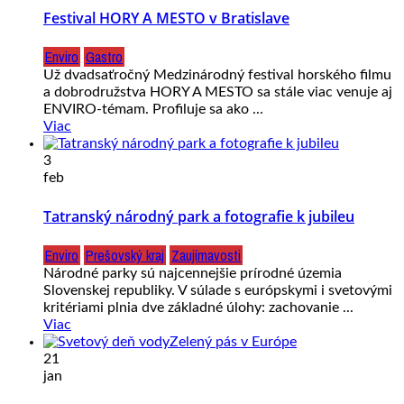
Festival HORY A MESTO v Bratislave
Enviro
Gastro
Už dvadsaťročný Medzinárodný festival horského filmu
a dobrodružstva HORY A MESTO sa stále viac venuje aj
ENVIRO-témam. Profiluje sa ako ...
Viac
3
feb
Tatranský národný park a fotografie k jubileu
Enviro
Prešovský kraj
Zaujímavosti
Národné parky sú najcennejšie prírodné územia
Slovenskej republiky. V súlade s európskymi i svetovými
kritériami plnia dve základné úlohy: zachovanie ...
Viac
21
jan