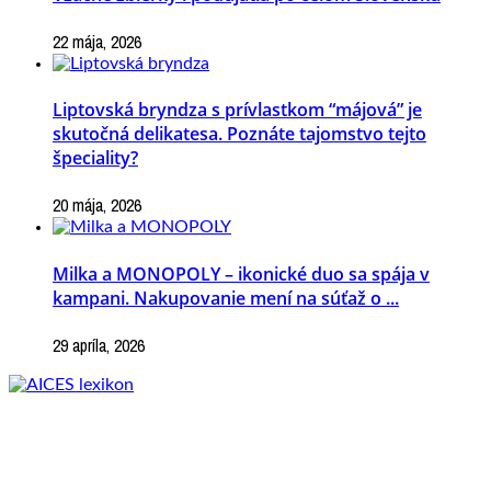
22 mája, 2026
Liptovská bryndza s prívlastkom “májová” je
skutočná delikatesa. Poznáte tajomstvo tejto
špeciality?
20 mája, 2026
Milka a MONOPOLY – ikonické duo sa spája v
kampani. Nakupovanie mení na súťaž o ...
29 apríla, 2026