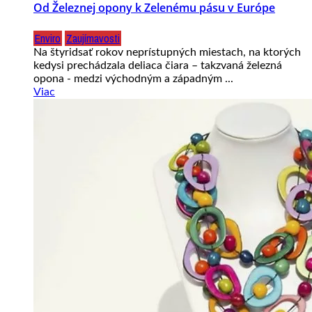
Od Železnej opony k Zelenému pásu v Európe
Enviro
Zaujímavosti
Na štyridsať rokov neprístupných miestach, na ktorých
kedysi prechádzala deliaca čiara – takzvaná železná
opona - medzi východným a západným ...
Viac