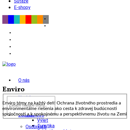
Súťaže
E-shopy
O nás
Enviro
Novinky
Enviro témy na každý deň! Ochrana životného prostredia a
environmentálne riešenia ako cesta k zdravej budúcnosti
wow
spoločnosti a k spokojnému a perspektívnemu životu na Zemi
Tipy
Zaujímavosti
Výlet
Turistika
Osobnosti