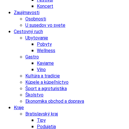
Koncert
Zaujímavosti
Osobnosti
U susedov vo svete
Cestovný ruch
Ubytovanie
Pobyty
Wellness
Gastro
Kaviarne
Víno
Kultúra a tradície
Kúpele a kúpeľníctvo
Šport a agroturistika
Školstvo
Ekonomika obchod a doprava
Kraje
Bratislavský kraj
Tipy
Podujatia