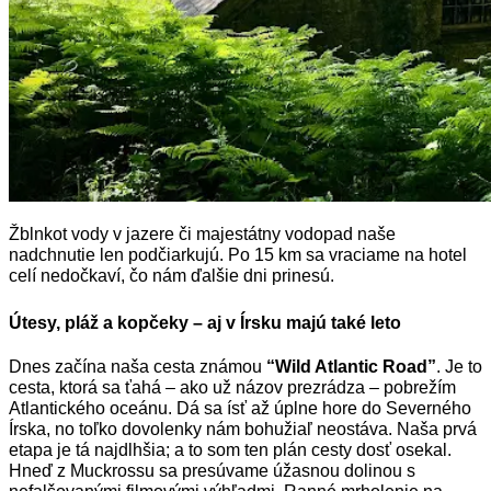
Žblnkot vody v jazere či majestátny vodopad naše
nadchnutie len podčiarkujú. Po 15 km sa vraciame na hotel
celí nedočkaví, čo nám ďalšie dni prinesú.
Útesy, pláž a kopčeky – aj v Írsku majú také leto
Dnes začína naša cesta známou
“Wild Atlantic Road”
. Je to
cesta, ktorá sa ťahá – ako už názov prezrádza – pobrežím
Atlantického oceánu. Dá sa ísť až úplne hore do Severného
Írska, no toľko dovolenky nám bohužiaľ neostáva. Naša prvá
etapa je tá najdlhšia; a to som ten plán cesty dosť osekal.
Hneď z Muckrossu sa presúvame úžasnou dolinou s