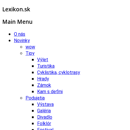
Lexikon.sk
Main Menu
O nás
Novinky
wow
Tipy
Výlet
Turistika
Cyklistika, cyklotrasy
Hrady
Zámok
Kam s deťmi
Podujatia
Výstava
Galéria
Divadlo
Folklór
Festival