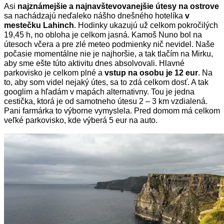
Asi
najznámejšie a najnavštevovanejšie útesy na ostrove
sa nachádzajú neďaleko nášho dnešného hotelíka
v
mestečku Lahinch
. Hodinky ukazujú už celkom pokročilých
19,45 h, no obloha je celkom jasná. Kamoš Nuno bol na
útesoch včera a pre zlé meteo podmienky nič nevidel. Naše
počasie momentálne nie je najhoršie, a tak tlačím na Mirku,
aby sme ešte túto aktivitu dnes absolvovali. Hlavné
parkovisko je celkom plné a
vstup na osobu je 12 eur
. Na
to, aby som videl nejaký útes, sa to zdá celkom dosť. A tak
googlim a hľadám v mapách alternativny. Tou je jedna
cestička, ktorá je od samotneho útesu 2 – 3 km vzdialená.
Pani farmárka to výborne vymyslela. Pred domom má celkom
veľké parkovisko, kde výberá 5 eur na auto.