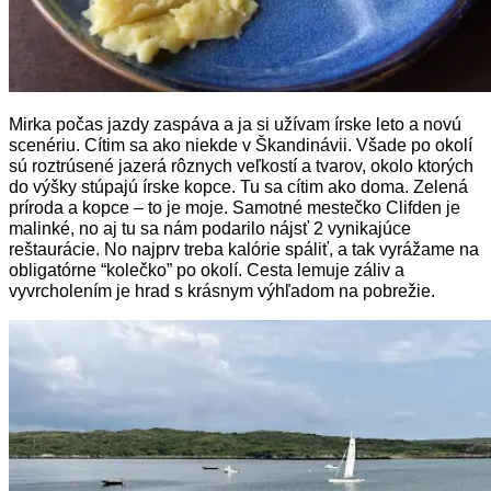
Mirka počas jazdy zaspáva a ja si užívam írske leto a novú
scenériu. Cítim sa ako niekde v Škandinávii. Všade po okolí
sú roztrúsené jazerá rôznych veľkostí a tvarov, okolo ktorých
do výšky stúpajú írske kopce. Tu sa cítim ako doma. Zelená
príroda a kopce – to je moje.
Samotné mestečko Clifden je
malinké, no aj tu sa nám podarilo nájsť 2 vynikajúce
reštaurácie. No najprv treba kalórie spáliť, a tak vyrážame na
obligatórne “kolečko” po okolí. Cesta lemuje záliv a
vyvrcholením je hrad s krásnym výhľadom na pobrežie.