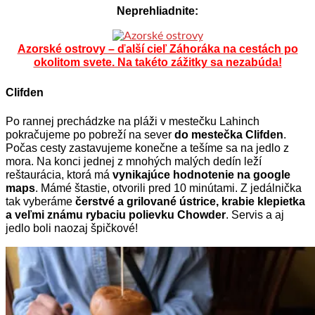
Neprehliadnite:
Azorské ostrovy – ďalší cieľ Záhoráka na cestách po
okolitom svete. Na takéto zážitky sa nezabúda!
Clifden
Po rannej prechádzke na pláži v mestečku Lahinch
pokračujeme po pobreží na sever
do mestečka Clifden
.
Počas cesty zastavujeme konečne a tešíme sa na jedlo z
mora. Na konci jednej z mnohých malých dedín leží
reštaurácia, ktorá má
vynikajúce hodnotenie na google
maps
. Mámé štastie, otvorili pred 10 minútami. Z jedálnička
tak vyberáme
čerstvé a grilované ústrice, krabie klepietka
a veľmi známu rybaciu polievku Chowder
. Servis a aj
jedlo boli naozaj špičkové!