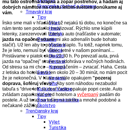
Školstvo
mu táto ostrovná krajina a zopár postrehov, a hádam aj
Ekonomika obchod a doprava
dobrých námetov na cestu letom-svetom ponúkame aj
Trnavský kraj
vám.
Tipy
Výlet
Írsko sme mali v hľadáčiku už nejakú tú dobu, no konečne sa
Hrady
nám tento sen podarilo zrealizovať. Rýchlo sme kúpili
Zámok
letenky, zarezervovali hotely a auto (našťastie v automate;
Podujatia
jazda na opačnej strane
mi ako adrenalín bude bohato
Výstava
stačiť). Už len aby to počasie klaplo. Tu totiž, napriek tomu,
Galéria
že je leto, nemusí byť vôbec letné v našom ponímaní…
Divadlo
Pristávame v piatok okolo 22,30 h. Po prevzatí auta, prvá
Festival
jazda na “opačnej” strane sa odohráva v nočných hodinách.
Koncert
Od stresu sa mi chce – s prepáčením – zvracať. Haha. Cesta
Gastro
z letiska do hotela trvá len okolo 20 – 30 minút, no mám pocit
Kaviarne
že je nekonečná. V hlave si stále opakujem
“pozeraj
Víno
doprava, šoféruj vľavo”
. Aby som náhodou nezabudol
Kultúra a tradície
tabuľa s “drive left” sa dosť často opakuje popri ceste. Auto
Kúpele
zvládam zaparkovať pred hotelom a
vyčerpaný
padám do
Šport a agroturistika
postele. A už teraz sa teším na takéto a mnohé podobné a
Školstvo
nečakané zážitky…
Trenčiansky kraj
Tipy
Výlet
Turistika