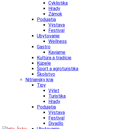
Cyklistika
Hrady
Zámok
Podujatia
Výstava
Festival
Ubytovanie
Wellness
Gastro
Kaviarne
Kultúra a tradície
Kúpele
Šport a agroturistika
Školstvo
Nitriansky kraj
Tipy
Výlet
Turistika
Hrady
Podujatia
Výstava
Festival
Divadlo
Ubytovanie