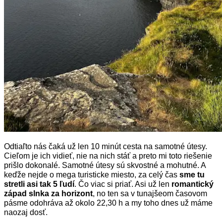
Odtiaľto nás čaká už len 10 minút cesta na samotné útesy.
Cieľom je ich vidieť, nie na nich stáť a preto mi toto riešenie
prišlo dokonalé. Samotné útesy sú skvostné a mohutné. A
keďže nejde o mega turisticke miesto, za celý čas
sme tu
stretli asi tak 5 ľudí
. Čo viac si priať. Asi už len
romantický
západ slnka za horizont
, no ten sa v tunajšeom časovom
pásme odohráva až okolo 22,30 h a my toho dnes už máme
naozaj dosť.