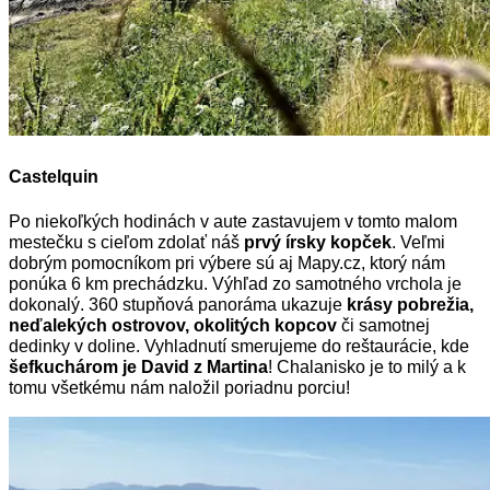
Castelquin
Po niekoľkých hodinách v aute zastavujem v tomto malom
mestečku s cieľom zdolať náš
prvý írsky kopček
. Veľmi
dobrým pomocníkom pri výbere sú aj Mapy.cz, ktorý nám
ponúka 6 km prechádzku. Výhľad zo samotného vrchola je
dokonalý. 360 stupňová panoráma ukazuje
krásy pobrežia,
neďalekých ostrovov, okolitých kopcov
či samotnej
dedinky v doline. Vyhladnutí smerujeme do reštaurácie, kde
šefkuchárom je David z Martina
! Chalanisko je to milý a k
tomu všetkému nám naložil poriadnu porciu!