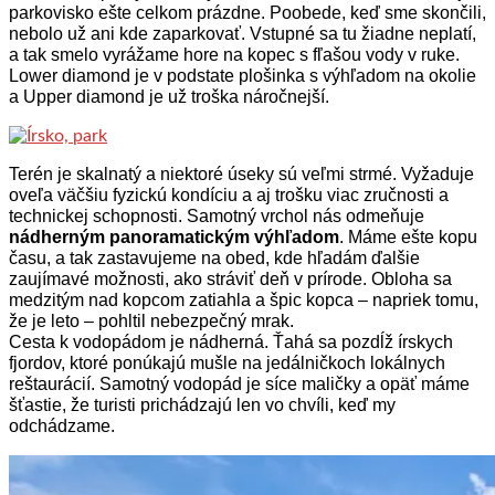
parkovisko ešte celkom prázdne. Poobede, keď sme skončili,
nebolo už ani kde zaparkovať. Vstupné sa tu žiadne neplatí,
a tak smelo vyrážame hore na kopec s fľašou vody v ruke.
Lower diamond je v podstate plošinka s výhľadom na okolie
a Upper diamond je už troška náročnejší.
Terén je skalnatý a niektoré úseky sú veľmi strmé. Vyžaduje
oveľa väčšiu fyzickú kondíciu a aj trošku viac zručnosti a
technickej schopnosti. Samotný vrchol nás odmeňuje
nádherným panoramatickým výhľadom
. Máme ešte kopu
času, a tak zastavujeme na obed, kde hľadám ďalšie
zaujímavé možnosti, ako stráviť deň v prírode. Obloha sa
medzitým nad kopcom zatiahla a špic kopca – napriek tomu,
že je leto – pohltil nebezpečný mrak.
Cesta k vodopádom je nádherná. Ťahá sa pozdĺž írskych
fjordov, ktoré ponúkajú mušle na jedálničkoch lokálnych
reštaurácií. Samotný vodopád je síce maličky a opäť máme
šťastie, že turisti prichádzajú len vo chvíli, keď my
odchádzame.