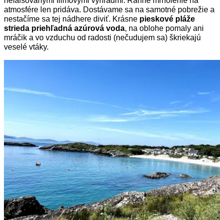
nefalšovanými filmovými výhľadmi. Ranné mrholenie na
atmosfére len pridáva. Dostávame sa na samotné pobrežie a
nestačíme sa tej nádhere diviť. Krásne
pieskové pláže
strieda priehľadná azúrová voda
, na oblohe pomaly ani
mráčik a vo vzduchu od radosti (nečudujem sa) škriekajú
veselé vtáky.