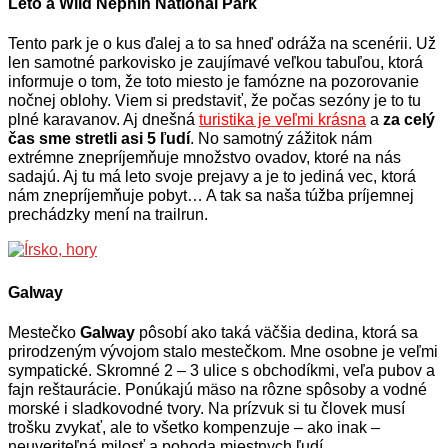
Leto a Wild Nephin National Park
Tento park je o kus ďalej a to sa hneď odráža na scenérii. Už
len samotné parkovisko je zaujímavé veľkou tabuľou, ktorá
informuje o tom, že toto miesto je famózne na pozorovanie
nočnej oblohy. Viem si predstaviť, že počas sezóny je to tu
plné karavanov. Aj dnešná
turistika je veľmi krásna
a
za celý
čas sme stretli asi 5 ľudí
. No samotný zážitok nám
extrémne znepríjemňuje množstvo ovadov, ktoré na nás
sadajú. Aj tu má leto svoje prejavy a je to jediná vec, ktorá
nám znepríjemňuje pobyt… A tak sa naša túžba príjemnej
prechádzky mení na trailrun.
Galway
Mestečko
Galway
pôsobí ako taká väčšia dedina, ktorá sa
prirodzeným vývojom stalo mestečkom. Mne osobne je veľmi
sympatické. Skromné 2 – 3 ulice s obchodíkmi, veľa pubov a
fajn reštaurácie. Ponúkajú mäso na rôzne spôsoby a vodné
morské i sladkovodné tvory. Na prízvuk si tu človek musí
trošku zvykať, ale to všetko kompenzuje – ako inak –
neuveriteľná milosť a pohoda miestnych ľudí.