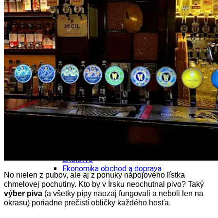
Tipy
Výlet
Turistika
Cyklistika
Hrady
Podujatia
Výstava
Galéria
Folklór
Ubytovanie
Pobyty
Wellness
Gastro
Kaviarne
Kultúra a tradície
Kúpele
Šport a agroturistika
Školstvo
Ekonomika obchod a doprava
No nielen z pubov, ale aj z ponuky nápojového lístka
chmelovej pochutiny. Kto by v Írsku neochutnal pivo? Taký
výber piva
(a všetky pípy naozaj fungovali a neboli len na
okrasu) poriadne prečistí obličky každého hosťa.