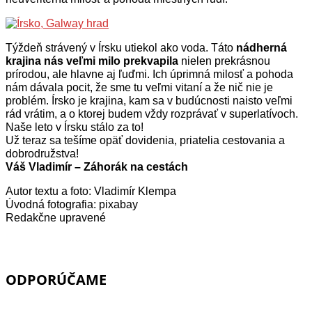
Týždeň strávený v Írsku utiekol ako voda. Táto
nádherná
krajina nás veľmi milo prekvapila
nielen prekrásnou
prírodou, ale hlavne aj ľuďmi. Ich úprimná milosť a pohoda
nám dávala pocit, že sme tu veľmi vitaní a že nič nie je
problém. Írsko je krajina, kam sa v budúcnosti naisto veľmi
rád vrátim, a o ktorej budem vždy rozprávať v superlatívoch.
Naše leto v Írsku stálo za to!
Už teraz sa tešíme opäť dovidenia, priatelia cestovania a
dobrodružstva!
Váš Vladimír – Záhorák na cestách
Autor textu a foto: Vladimír Klempa
Úvodná fotografia: pixabay
Redakčne upravené
ODPORÚČAME