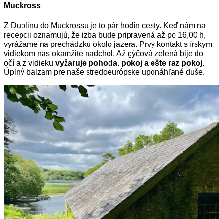
Muckross
Z Dublinu do Muckrossu je to pár hodín cesty. Keď nám na
recepcii oznamujú, že izba bude pripravená až po 16,00 h,
vyrážame na prechádzku okolo jazera. Prvý kontakt s írskym
vidiekom nás okamžite nadchol. Až gýčová zelená bije do
očí a z vidieku
vyžaruje pohoda, pokoj a ešte raz pokoj
.
Úplný balzam pre naše stredoeurópske uponáhľané duše.