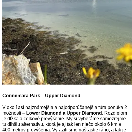
Connemara Park – Upper Diamond
V okolí asi najznámejšia a najodporúčanejšia túra ponúka 2
možnosti –
Lower Diamond a Upper Diamond
. Rozdielom
je dĺžka a celkové prevýšenie. My si vyberáme samozrejme
tu dlhšiu alternatívu, ktorá je aj tak len niečo okolo 6 km a
400 metrov prevýšenia. Vyrazili sme našťastie ráno, a tak je