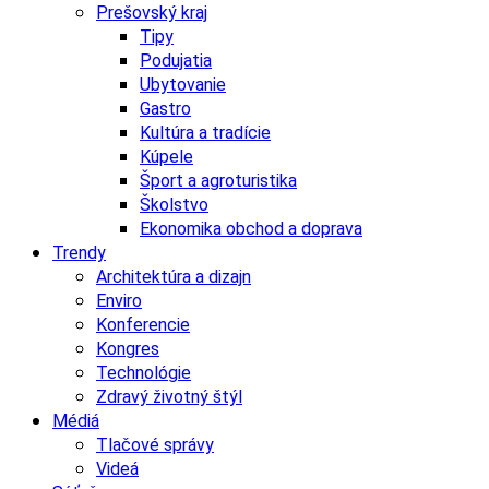
Prešovský kraj
Tipy
Podujatia
Ubytovanie
Gastro
Kultúra a tradície
Kúpele
Šport a agroturistika
Školstvo
Ekonomika obchod a doprava
Trendy
Architektúra a dizajn
Enviro
Konferencie
Kongres
Technológie
Zdravý životný štýl
Médiá
Tlačové správy
Videá