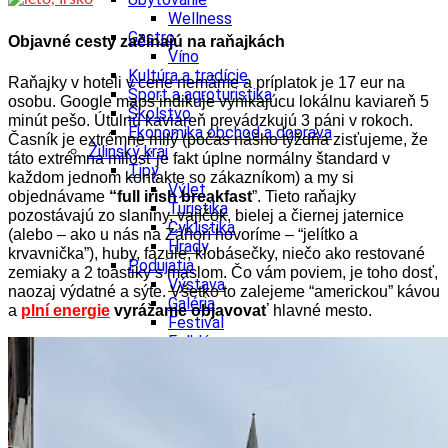
Wellness
Gastro
Objavné cesty začínajú na raňajkách
Víno
Kultúra a tradície
Raňajky v hoteli v cene nemáme a príplatok je 17 eur na
Šport a agroturistika
osobu. Google maps indikuje vynikajúcu lokálnu kaviareň 5
Školstvo
minút pešo. Útulnú kaviareň prevádzkujú 3 páni v rokoch.
Ekonomika obchod a doprava
Časník je extrémne milý (počas nášho týždňa zisťujeme, že
Žilinský kraj
táto extrémna milosť je fakt úplne normálny štandard v
Tipy
každom jednom kontakte so zákazníkom) a my si
Výlet
objednávame
“full irish breakfast
”. Tieto raňajky
Turistika
pozostávajú zo slaniny, vajíčok, bielej a čiernej jaternice
Cyklistika
(alebo – ako u nás na Záhorí hovoríme – “jelítko a
Hrady
krvavnička”), huby, fazule, klobásečky, niečo ako restované
Podujatia
zemiaky a 2 toastiky s maslom. Čo vám poviem, je toho dosť,
Výstava
naozaj výdatné a sýte. Všetko to zalejeme “americkou” kávou
Galéria
a
plní energie
vyrážame objavovať
hlavné mesto.
Festival
Folklór
Koncert
Ubytovanie
Pobyty
Wellness
Gastro