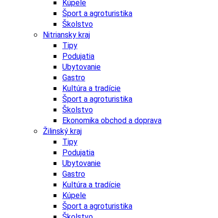
Kúpele
Šport a agroturistika
Školstvo
Nitriansky kraj
Tipy
Podujatia
Ubytovanie
Gastro
Kultúra a tradície
Šport a agroturistika
Školstvo
Ekonomika obchod a doprava
Žilinský kraj
Tipy
Podujatia
Ubytovanie
Gastro
Kultúra a tradície
Kúpele
Šport a agroturistika
Školstvo