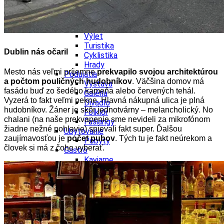
Ekonomika obchod a doprava
Košický kraj
Tipy
Výlet
Turistika
Dublin nás očaril
Cyklistika
Hrady
Mesto nás veľmi príjemne
prekvapilo svojou architektúrou
Podujatia
a počtom pouličných hudobníkov
. Väčšina domov má
Výstava
fasádu buď zo šedého kameňa alebo červených tehál.
Galéria
Vyzerá to fakt veľmi pekne. Hlavná nákupná ulica je plná
Divadlo
hudobníkov. Žáner je skôr jednotvárny – melancholický. No
Folklór
chalani (na naše prekvapenie sme nevideli za mikrofónom
Fašiangy
žiadne nežné pohlavie) spievali fakt super. Ďalšou
Ubytovanie
zaujímavosťou je
počet pubov
. Tých tu je fakt neúrekom a
Pobyty
človek si má z čoho vyberať.
Gastro
Kaviarne
Víno
Kultúra a tradície
Šport a agroturistika
Školstvo
Ekonomika obchod a doprava
Prešovský kraj