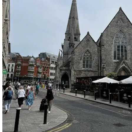
Kultúra a tradície
Kúpele
Šport a agroturistika
Školstvo
Ekonomika obchod a doprava
Banskobystrický kraj
Tipy
Výlet
Turistika
Cyklistika
Hrady
Podujatia
Výstava
Galéria
Festival
Folklór
Ubytovanie
Wellness
Gastro
Kaviarne
Kultúra a tradície
Kúpele
Šport a agroturistika
Školstvo