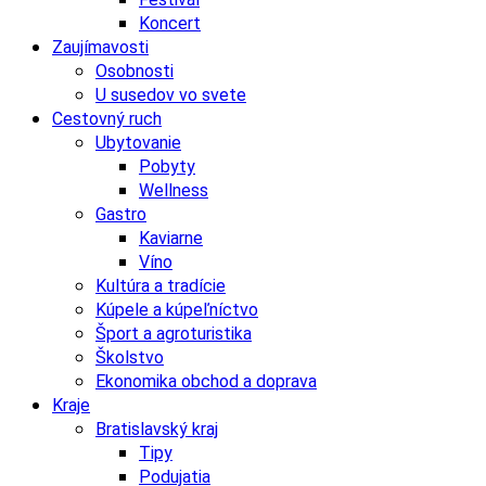
Koncert
Zaujímavosti
Osobnosti
U susedov vo svete
Cestovný ruch
Ubytovanie
Pobyty
Wellness
Gastro
Kaviarne
Víno
Kultúra a tradície
Kúpele a kúpeľníctvo
Šport a agroturistika
Školstvo
Ekonomika obchod a doprava
Kraje
Bratislavský kraj
Tipy
Podujatia